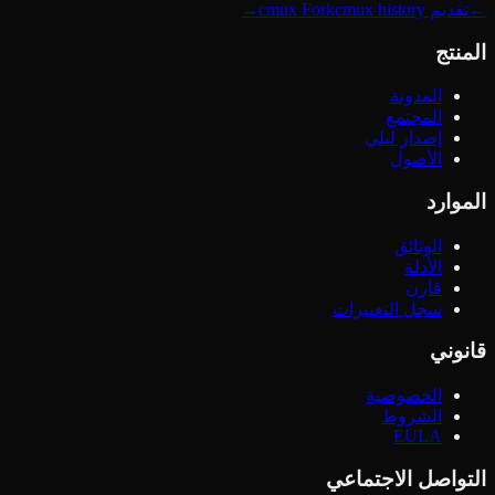
←
تقديم cmux Fork
cmux history
→
المنتج
المدونة
المجتمع
إصدار ليلي
الأصول
الموارد
الوثائق
الأدلة
قارن
سجل التغييرات
قانوني
الخصوصية
الشروط
EULA
التواصل الاجتماعي