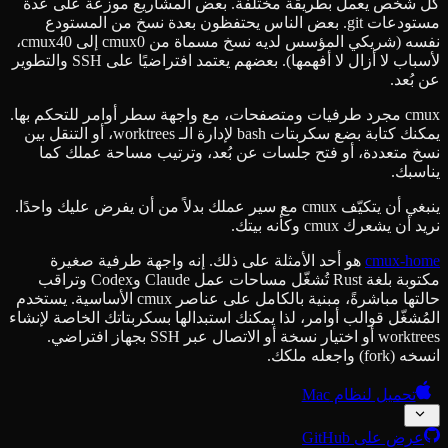
كل شخص يعمل بطريقة مختلفة. بعض المشاريع موزعة على عدة
مستودعات git. بعض الناس يحتفظون بعدة نسخ من المستودع
نفسه (شريكي المؤسس لديه نسخ مسماة من cmux0 إلى cmux40،
لأسباب لا أزال لا أفهمها). بعضهم يعتمد افتراضيًا على SSH والتطوير
عن بُعد.
cmux مجرد طرفيات ومتصفحات، مع واجهة سطر أوامر للتحكم بها.
يمكنك كتابة بضع سكربتات bash لإدارة الـ worktrees، أو التنقل بين
نسخ متعددة، أو فتح جلسات عن بُعد، وترتيب مساحة عملك كما
يناسبك.
ينبغي أن يتكيّف cmux مع سير عملك بدلاً من أن يفرض عليك واحدًا.
نريد أن يشعرك cmux وكأنه بيتك.
cmux-home
هو أحد الأمثلة على ذلك. إنه واجهة طرفية صغيرة
مكتوبة بلغة Rust تُشغّل مساحات عمل Claude وCodex وتراقب
حالتها مباشرةً، مبنية بالكامل على عناصر cmux الأساسية. يستخدم
المُشغّل قوالب أوامر، لذا يمكنك استبدالها بسكربتاتك الخاصة لإنشاء
worktrees أو اختيار نسخة أو الاتصال عبر SSH بجهاز افتراضي.
انسخه (fork) واجعله ملكك.
تحميل لنظام Mac
عرض على GitHub