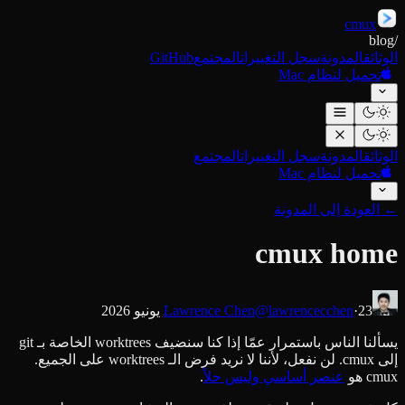
cmux
blog
/
الوثائق
المدونة
سجل التغييرات
المجتمع
GitHub
تحميل لنظام Mac
الوثائق
المدونة
سجل التغييرات
المجتمع
تحميل لنظام Mac
←
العودة إلى المدونة
cmux home
23 يونيو 2026
·
@lawrencecchen
Lawrence Chen
يسألنا الناس باستمرار عمّا إذا كنا سنضيف worktrees الخاصة بـ git
إلى cmux. لن نفعل، لأننا لا نريد فرض الـ worktrees على الجميع.
cmux هو
عنصر أساسي وليس حلاً
.