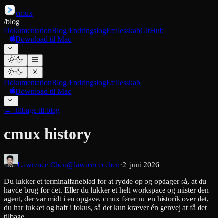
cmux
/
blog
Dokumentation
Blog
Ændringslog
Fællesskab
GitHub
Download til Mac
Dokumentation
Blog
Ændringslog
Fællesskab
Download til Mac
←
Tilbage til blog
cmux history
Lawrence Chen
@lawrencecchen
·
2. juni 2026
Du lukker et terminalfaneblad for at rydde op og opdager så, at du
havde brug for det. Eller du lukker et helt workspace og mister den
agent, der var midt i en opgave. cmux fører nu en historik over det,
du har lukket og haft i fokus, så det kun kræver én genvej at få det
tilbage.