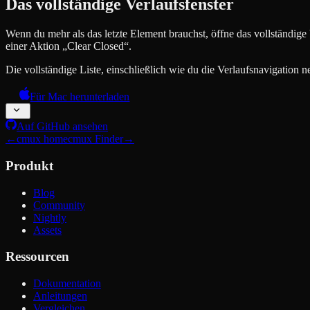
Das vollständige Verlaufsfenster
Wenn du mehr als das letzte Element brauchst, öffne das vollständige
einer Aktion „Clear Closed“.
Die vollständige Liste, einschließlich wie du die Verlaufsnavigation n
Für Mac herunterladen
Auf GitHub ansehen
←
cmux home
cmux Finder
→
Produkt
Blog
Community
Nightly
Assets
Ressourcen
Dokumentation
Anleitungen
Vergleichen