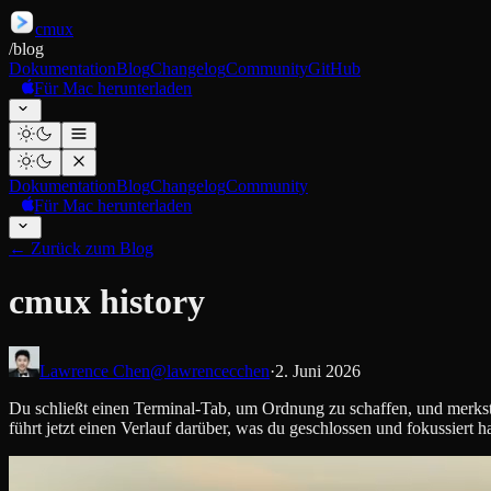
cmux
/
blog
Dokumentation
Blog
Changelog
Community
GitHub
Für Mac herunterladen
Dokumentation
Blog
Changelog
Community
Für Mac herunterladen
←
Zurück zum Blog
cmux history
Lawrence Chen
@lawrencecchen
·
2. Juni 2026
Du schließt einen Terminal-Tab, um Ordnung zu schaffen, und merkst 
führt jetzt einen Verlauf darüber, was du geschlossen und fokussiert 