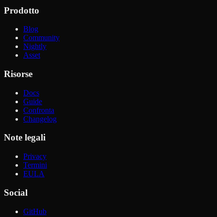
Prodotto
Blog
Community
Nightly
Asset
Risorse
Docs
Guide
Confronta
Changelog
Note legali
Privacy
Termini
EULA
Social
GitHub