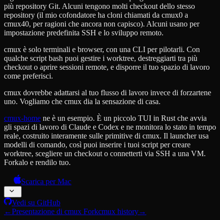
più repository Git. Alcuni tengono molti checkout dello stesso
repository (il mio cofondatore ha cloni chiamati da cmux0 a
cmux40, per ragioni che ancora non capisco). Alcuni usano per
impostazione predefinita SSH e lo sviluppo remoto.
cmux è solo terminali e browser, con una CLI per pilotarli. Con
qualche script bash puoi gestire i worktree, destreggiarti tra più
checkout o aprire sessioni remote, e disporre il tuo spazio di lavoro
come preferisci.
cmux dovrebbe adattarsi al tuo flusso di lavoro invece di forzartene
uno. Vogliamo che cmux dia la sensazione di casa.
cmux-home
ne è un esempio. È un piccolo TUI in Rust che avvia
gli spazi di lavoro di Claude e Codex e ne monitora lo stato in tempo
reale, costruito interamente sulle primitive di cmux. Il launcher usa
modelli di comando, così puoi inserire i tuoi script per creare
worktree, scegliere un checkout o connetterti via SSH a una VM.
Forkalo e rendilo tuo.
Scarica per Mac
Vedi su GitHub
←
Presentazione di cmux Fork
cmux history
→