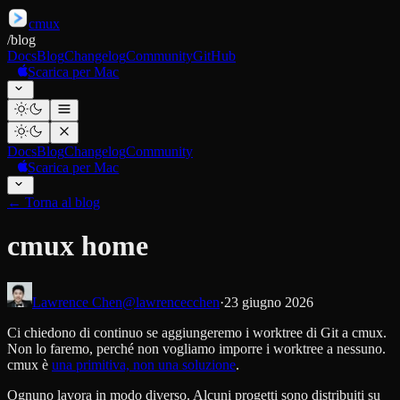
cmux
/
blog
Docs
Blog
Changelog
Community
GitHub
Scarica per Mac
Docs
Blog
Changelog
Community
Scarica per Mac
←
Torna al blog
cmux home
Lawrence Chen
@lawrencecchen
·
23 giugno 2026
Ci chiedono di continuo se aggiungeremo i worktree di Git a cmux.
Non lo faremo, perché non vogliamo imporre i worktree a nessuno.
cmux è
una primitiva, non una soluzione
.
Ognuno lavora in modo diverso. Alcuni progetti sono distribuiti su