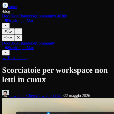
cmux
/
blog
Docs
Blog
Changelog
Community
GitHub
Scarica per Mac
Docs
Blog
Changelog
Community
Scarica per Mac
←
Torna al blog
Scorciatoie per workspace non
letti in cmux
Lawrence Chen
@lawrencecchen
·
22 maggio 2026