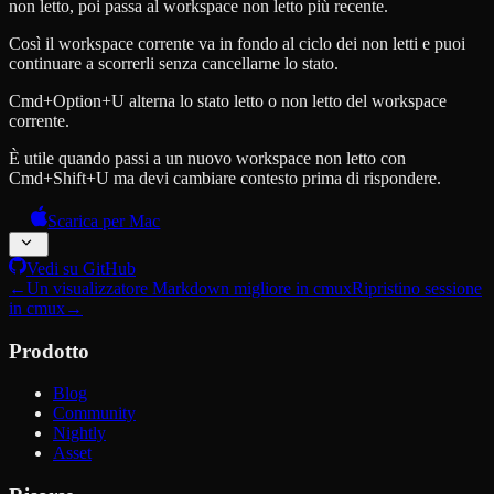
non letto, poi passa al workspace non letto più recente.
Così il workspace corrente va in fondo al ciclo dei non letti e puoi
continuare a scorrerli senza cancellarne lo stato.
Cmd+Option+U alterna lo stato letto o non letto del workspace
corrente.
È utile quando passi a un nuovo workspace non letto con
Cmd+Shift+U ma devi cambiare contesto prima di rispondere.
Scarica per Mac
Vedi su GitHub
←
Un visualizzatore Markdown migliore in cmux
Ripristino sessione
in cmux
→
Prodotto
Blog
Community
Nightly
Asset