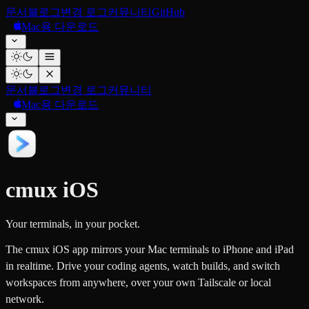
문서
블로그
변경 로그
커뮤니티
GitHub
Mac용 다운로드
문서
블로그
변경 로그
커뮤니티
Mac용 다운로드
cmux iOS
Your terminals, in your pocket.
The cmux iOS app mirrors your Mac terminals to iPhone and iPad
in realtime. Drive your coding agents, watch builds, and switch
workspaces from anywhere, over your own Tailscale or local
network.