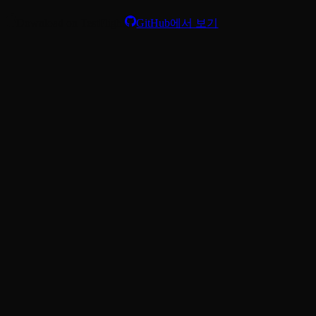
Download on TestFlight
GitHub에서 보기