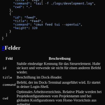
      "command"
: 
"tail -f ./logs/development.log"
,
      "cwd"
: 
"."
    },
    {
      "id"
: 
"feed"
,
      "title"
: 
"Feed"
,
      "command"
: 
"cmux feed tui --opentui"
,
      "height"
: 
320
    }
  ]
}
#
Felder
Feld
Beschreibung
Stabile eindeutige Kennung für das Steuerelement. Halte
sie kurz und verwende sie nicht für einen anderen Befehl
id
wieder.
Beschriftung im Dock-Header.
title
Befehl, der im Dock-Terminal ausgeführt wird. Er startet
command
in deiner Login-Shell.
Optionales Arbeitsverzeichnis. Relative Pfade werden bei
Projektkonfigurationen vom Projektstamm und bei
cwd
globalen Konfigurationen vom Home-Verzeichnis aus
aufgelöst.