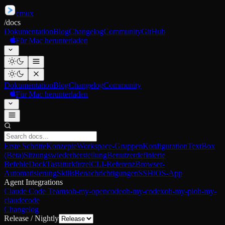
cmux
/
docs
Dokumentation
Blog
Changelog
Community
GitHub
Für Mac herunterladen
Dokumentation
Blog
Changelog
Community
Für Mac herunterladen
Erste Schritte
Konzepte
Workspace-Gruppen
Konfiguration
TextBox
(Beta)
Sitzungswiederherstellung
Benutzerdefinierte
Befehle
Dock
Tastaturkürzel
CLI-Referenz
Browser-
Automatisierung
Skills
Benachrichtigungen
SSH
iOS-App
Agent Integrations
Claude Code Teams
oh-my-opencode
oh-my-codex
oh-my-pi
oh-my-
claudecode
Changelog
Release / Nightly