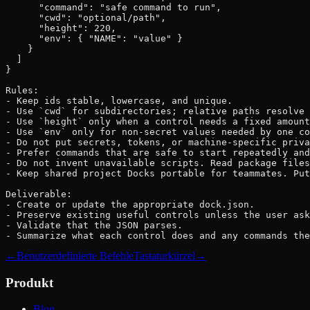
      "command": "safe command to run",
      "cwd": "optional/path",
      "height": 220,
      "env": { "NAME": "value" }
    }
  ]
}
Rules:
- Keep ids stable, lowercase, and unique.
- Use `cwd` for subdirectories; relative paths resolve 
- Use `height` only when a control needs a fixed amount
- Use `env` only for non-secret values needed by one co
- Do not put secrets, tokens, or machine-specific priva
- Prefer commands that are safe to start repeatedly and
- Do not invent unavailable scripts. Read package files
- Keep shared project Docks portable for teammates. Put
Deliverable:
- Create or update the appropriate dock.json.
- Preserve existing useful controls unless the user ask
- Validate that the JSON parses.
- Summarize what each control does and any commands th
←
Benutzerdefinierte Befehle
Tastaturkürzel
→
Produkt
Blog