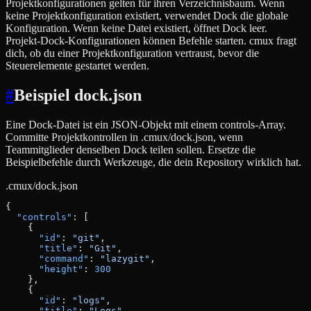
Projektkonfigurationen gelten für ihren Verzeichnisbaum. Wenn
keine Projektkonfiguration existiert, verwendet Dock die globale
Konfiguration. Wenn keine Datei existiert, öffnet Dock leer.
Projekt-Dock-Konfigurationen können Befehle starten. cmux fragt
dich, ob du einer Projektkonfiguration vertraust, bevor die
Steuerelemente gestartet werden.
#
Beispiel dock.json
Eine Dock-Datei ist ein JSON-Objekt mit einem controls-Array.
Committe Projektkontrollen in .cmux/dock.json, wenn
Teammitglieder denselben Dock teilen sollen. Ersetze die
Beispielbefehle durch Werkzeuge, die dein Repository wirklich hat.
.cmux/dock.json
{
  "controls"
: [
    {
      "id"
: 
"git"
,
      "title"
: 
"Git"
,
      "command"
: 
"lazygit"
,
      "height"
: 
300
    },
    {
      "id"
: 
"logs"
,
      "title"
: 
"Logs"
,