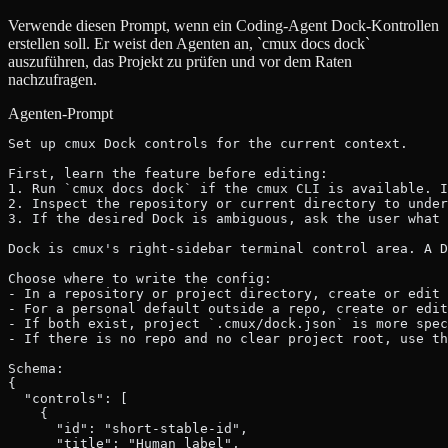
Verwende diesen Prompt, wenn ein Coding-Agent Dock-Kontrollen
erstellen soll. Er weist den Agenten an, `cmux docs dock`
auszuführen, das Projekt zu prüfen und vor dem Raten
nachzufragen.
Agenten-Prompt
Set up cmux Dock controls for the current context.
First, learn the feature before editing:
1. Run `cmux docs dock` if the cmux CLI is available. I
2. Inspect the repository or current directory to under
3. If the desired Dock is ambiguous, ask the user what 
Dock is cmux's right-sidebar terminal control area. A D
Choose where to write the config:
- In a repository or project directory, create or edit 
- For a personal default outside a repo, create or edit
- If both exist, project `.cmux/dock.json` is more spec
- If there is no repo and no clear project root, use th
Schema:
{
  "controls": [
    {
      "id": "short-stable-id",
      "title": "Human label",