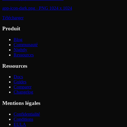
app-icon-dark.png
·
PNG 1024 x 1024
Télécharger
Produit
Blog
Communauté
Nightly
Ressources
Ressources
Docs
Guides
Comparer
Changelog
Mentions légales
Confidentialité
Conditions
EULA