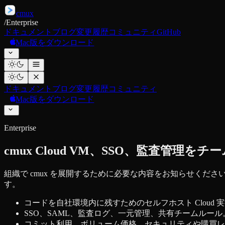
cmux
/
Enterprise
ドキュメント
ブログ
変更履歴
コミュニティ
GitHub
Mac版をダウンロード
ドキュメント
ブログ
変更履歴
コミュニティ
Mac版をダウンロード
Enterprise
cmux Cloud VM、SSO、監査管理
組織で cmux を展開するために必要な内容をお知らせくださ
す。
コードを自社環境内に残すためのセルフホスト Cloud
SSO、SAML、監査ログ、一元管理、共有チームルール
コミット利用、ボリューム価格、セキュリティや購買レ