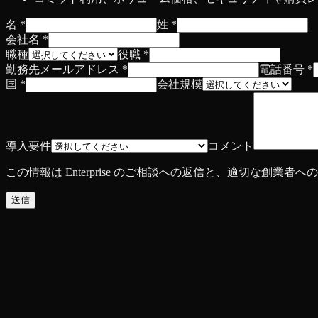
名
*
姓
*
会社名
*
職種
役職
*
勤務先メールアドレス
*
電話番号
*
国
*
会社規模
導入要件
コメント
この情報は Enterprise のご相談への返信と、適切な創
送信