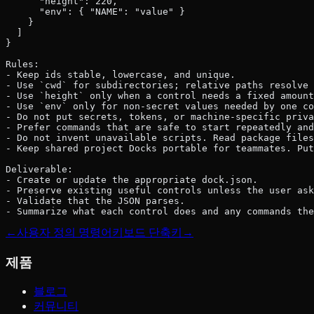
      "height": 220,
      "env": { "NAME": "value" }
    }
  ]
}
Rules:
- Keep ids stable, lowercase, and unique.
- Use `cwd` for subdirectories; relative paths resolve 
- Use `height` only when a control needs a fixed amount
- Use `env` only for non-secret values needed by one co
- Do not put secrets, tokens, or machine-specific priva
- Prefer commands that are safe to start repeatedly and
- Do not invent unavailable scripts. Read package files
- Keep shared project Docks portable for teammates. Put
Deliverable:
- Create or update the appropriate dock.json.
- Preserve existing useful controls unless the user ask
- Validate that the JSON parses.
- Summarize what each control does and any commands th
←
사용자 정의 명령어
키보드 단축키
→
제품
블로그
커뮤니티