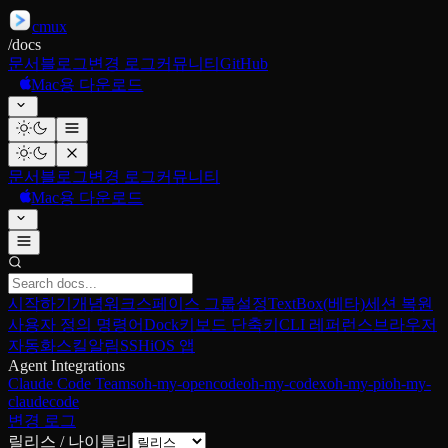
cmux
/
docs
문서
블로그
변경 로그
커뮤니티
GitHub
Mac용 다운로드
문서
블로그
변경 로그
커뮤니티
Mac용 다운로드
시작하기
개념
워크스페이스 그룹
설정
TextBox(베타)
세션 복원
사용자 정의 명령어
Dock
키보드 단축키
CLI 레퍼런스
브라우저
자동화
스킬
알림
SSH
iOS 앱
Agent Integrations
Claude Code Teams
oh-my-opencode
oh-my-codex
oh-my-pi
oh-my-
claudecode
변경 로그
릴리스 / 나이틀리