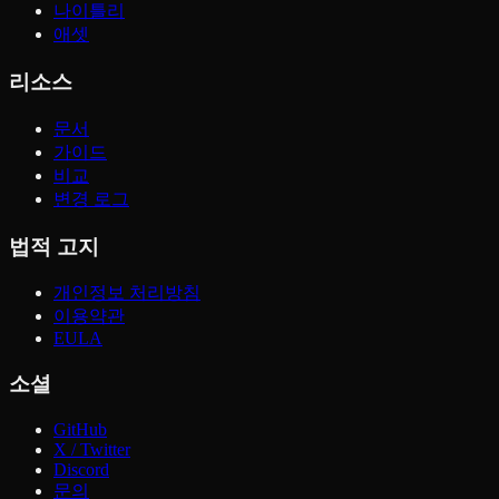
나이틀리
애셋
리소스
문서
가이드
비교
변경 로그
법적 고지
개인정보 처리방침
이용약관
EULA
소셜
GitHub
X / Twitter
Discord
문의