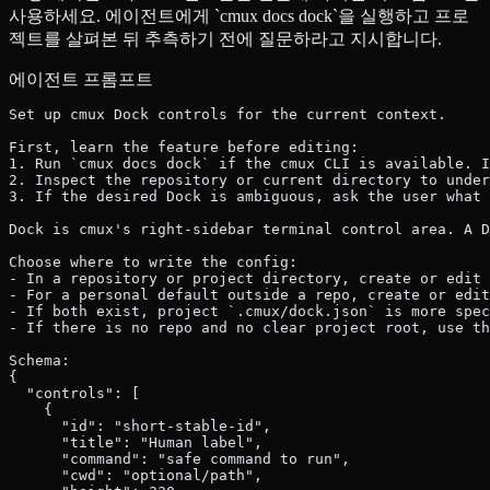
사용하세요. 에이전트에게 `cmux docs dock`을 실행하고 프로
젝트를 살펴본 뒤 추측하기 전에 질문하라고 지시합니다.
에이전트 프롬프트
Set up cmux Dock controls for the current context.
First, learn the feature before editing:
1. Run `cmux docs dock` if the cmux CLI is available. I
2. Inspect the repository or current directory to under
3. If the desired Dock is ambiguous, ask the user what 
Dock is cmux's right-sidebar terminal control area. A D
Choose where to write the config:
- In a repository or project directory, create or edit 
- For a personal default outside a repo, create or edit
- If both exist, project `.cmux/dock.json` is more spec
- If there is no repo and no clear project root, use th
Schema:
{
  "controls": [
    {
      "id": "short-stable-id",
      "title": "Human label",
      "command": "safe command to run",
      "cwd": "optional/path",