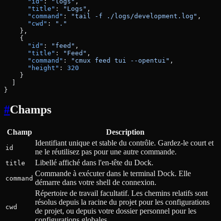
      "id"
: 
"logs"
,
      "title"
: 
"Logs"
,
      "command"
: 
"tail -f ./logs/development.log"
,
      "cwd"
: 
"."
    },
    {
      "id"
: 
"feed"
,
      "title"
: 
"Feed"
,
      "command"
: 
"cmux feed tui --opentui"
,
      "height"
: 
320
    }
  ]
}
#
Champs
Champ
Description
Identifiant unique et stable du contrôle. Gardez-le court et
id
ne le réutilisez pas pour une autre commande.
Libellé affiché dans l'en-tête du Dock.
title
Commande à exécuter dans le terminal Dock. Elle
command
démarre dans votre shell de connexion.
Répertoire de travail facultatif. Les chemins relatifs sont
résolus depuis la racine du projet pour les configurations
cwd
de projet, ou depuis votre dossier personnel pour les
configurations globales.