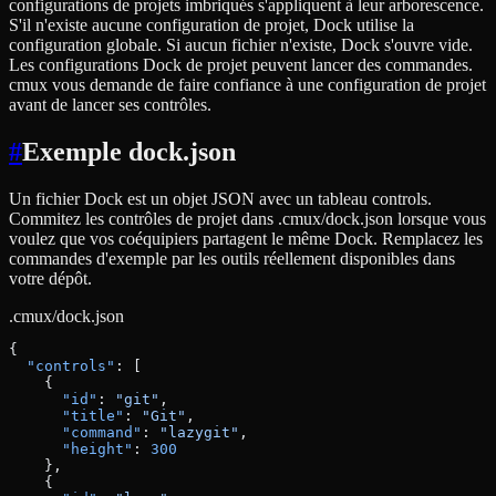
configurations de projets imbriqués s'appliquent à leur arborescence.
S'il n'existe aucune configuration de projet, Dock utilise la
configuration globale. Si aucun fichier n'existe, Dock s'ouvre vide.
Les configurations Dock de projet peuvent lancer des commandes.
cmux vous demande de faire confiance à une configuration de projet
avant de lancer ses contrôles.
#
Exemple dock.json
Un fichier Dock est un objet JSON avec un tableau controls.
Commitez les contrôles de projet dans .cmux/dock.json lorsque vous
voulez que vos coéquipiers partagent le même Dock. Remplacez les
commandes d'exemple par les outils réellement disponibles dans
votre dépôt.
.cmux/dock.json
{
  "controls"
: [
    {
      "id"
: 
"git"
,
      "title"
: 
"Git"
,
      "command"
: 
"lazygit"
,
      "height"
: 
300
    },
    {