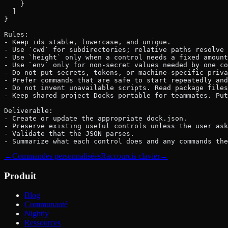
    }
  ]
}
Rules:
- Keep ids stable, lowercase, and unique.
- Use `cwd` for subdirectories; relative paths resolve 
- Use `height` only when a control needs a fixed amount
- Use `env` only for non-secret values needed by one co
- Do not put secrets, tokens, or machine-specific priva
- Prefer commands that are safe to start repeatedly and
- Do not invent unavailable scripts. Read package files
- Keep shared project Docks portable for teammates. Put
Deliverable:
- Create or update the appropriate dock.json.
- Preserve existing useful controls unless the user ask
- Validate that the JSON parses.
- Summarize what each control does and any commands th
←
Commandes personnalisées
Raccourcis clavier
→
Produit
Blog
Communauté
Nightly
Ressources