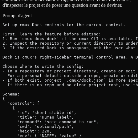
d'inspecter le projet et de poser une question avant de deviner.
Prompt d'agent
Set up cmux Dock controls for the current context.
First, learn the feature before editing:
1. Run `cmux docs dock` if the cmux CLI is available. I
2. Inspect the repository or current directory to under
3. If the desired Dock is ambiguous, ask the user what 
Dock is cmux's right-sidebar terminal control area. A D
Choose where to write the config:
- In a repository or project directory, create or edit 
- For a personal default outside a repo, create or edit
- If both exist, project `.cmux/dock.json` is more spec
- If there is no repo and no clear project root, use th
Schema:
{
  "controls": [
    {
      "id": "short-stable-id",
      "title": "Human label",
      "command": "safe command to run",
      "cwd": "optional/path",
      "height": 220,
      "env": { "NAME": "value" }