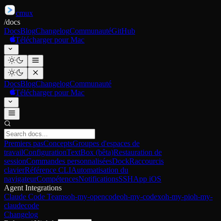
cmux
/
docs
Docs
Blog
Changelog
Communauté
GitHub
Télécharger pour Mac
Docs
Blog
Changelog
Communauté
Télécharger pour Mac
Premiers pas
Concepts
Groupes d'espaces de
travail
Configuration
TextBox (bêta)
Restauration de
session
Commandes personnalisées
Dock
Raccourcis
clavier
Référence CLI
Automatisation du
navigateur
Compétences
Notifications
SSH
App iOS
Agent Integrations
Claude Code Teams
oh-my-opencode
oh-my-codex
oh-my-pi
oh-my-
claudecode
Changelog