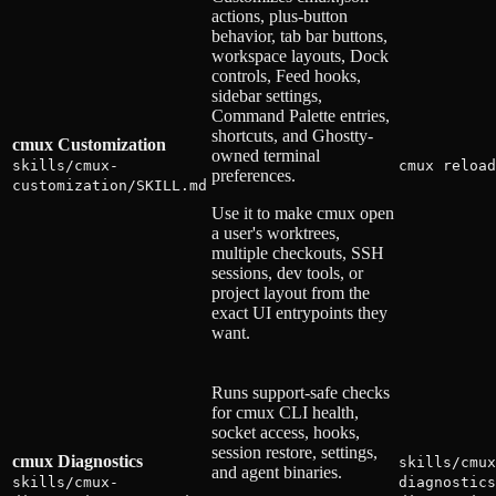
actions, plus-button
behavior, tab bar buttons,
workspace layouts, Dock
controls, Feed hooks,
sidebar settings,
Command Palette entries,
shortcuts, and Ghostty-
cmux Customization
owned terminal
skills/cmux-
cmux reload
preferences.
customization/SKILL.md
Use it to make cmux open
a user's worktrees,
multiple checkouts, SSH
sessions, dev tools, or
project layout from the
exact UI entrypoints they
want.
Runs support-safe checks
for cmux CLI health,
socket access, hooks,
session restore, settings,
cmux Diagnostics
skills/cmux
and agent binaries.
skills/cmux-
diagnostics