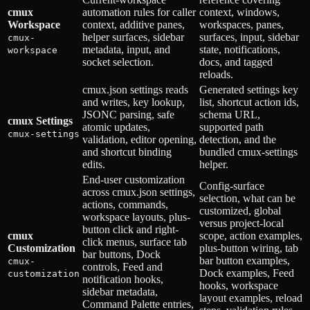
cmux
automation rules for caller
context, windows,
Workspace
context, additive panes,
workspaces, panes,
helper surfaces, sidebar
surfaces, input, sidebar
cmux-
metadata, input, and
state, notifications,
workspace
socket selection.
docs, and tagged
reloads.
cmux.json settings reads
Generated settings key
and writes, key lookup,
list, shortcut action ids,
JSONC parsing, safe
schema URL,
cmux Settings
atomic updates,
supported path
cmux-settings
validation, editor opening,
detection, and the
and shortcut binding
bundled cmux-settings
edits.
helper.
End-user customization
Config-surface
across cmux.json settings,
selection, what can be
actions, commands,
customized, global
workspace layouts, plus-
versus project-local
button click and right-
cmux
scope, action examples,
click menus, surface tab
Customization
plus-button wiring, tab
bar buttons, Dock
bar button examples,
cmux-
controls, Feed and
Dock examples, Feed
customization
notification hooks,
hooks, workspace
sidebar metadata,
layout examples, reload
Command Palette entries,