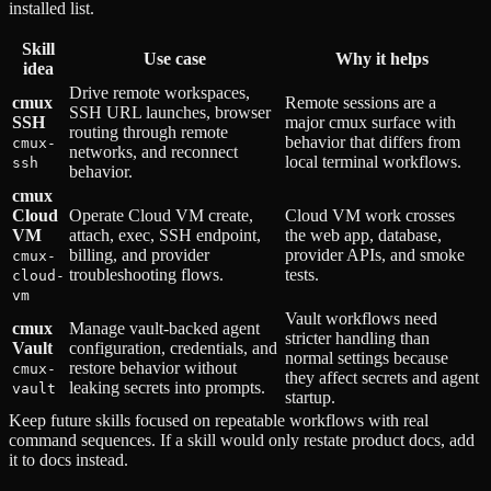
installed list.
Skill
Use case
Why it helps
idea
Drive remote workspaces,
cmux
Remote sessions are a
SSH URL launches, browser
SSH
major cmux surface with
routing through remote
behavior that differs from
cmux-
networks, and reconnect
local terminal workflows.
ssh
behavior.
cmux
Cloud
Operate Cloud VM create,
Cloud VM work crosses
VM
attach, exec, SSH endpoint,
the web app, database,
billing, and provider
provider APIs, and smoke
cmux-
troubleshooting flows.
tests.
cloud-
vm
Vault workflows need
cmux
Manage vault-backed agent
stricter handling than
Vault
configuration, credentials, and
normal settings because
restore behavior without
cmux-
they affect secrets and agent
leaking secrets into prompts.
vault
startup.
Keep future skills focused on repeatable workflows with real
command sequences. If a skill would only restate product docs, add
it to docs instead.