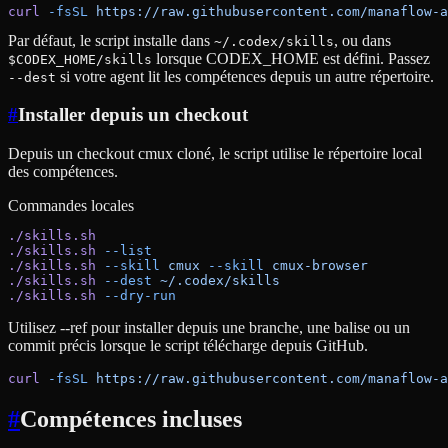
curl
 -fsSL
 https://raw.githubusercontent.com/manaflow-a
Par défaut, le script installe dans
, ou dans
~/.codex/skills
lorsque CODEX_HOME est défini. Passez
$CODEX_HOME/skills
si votre agent lit les compétences depuis un autre répertoire.
--dest
#
Installer depuis un checkout
Depuis un checkout cmux cloné, le script utilise le répertoire local
des compétences.
Commandes locales
./skills.sh
./skills.sh
 --list
./skills.sh
 --skill
 cmux
 --skill
 cmux-browser
./skills.sh
 --dest
 ~/.codex/skills
./skills.sh
 --dry-run
Utilisez --ref pour installer depuis une branche, une balise ou un
commit précis lorsque le script télécharge depuis GitHub.
curl
 -fsSL
 https://raw.githubusercontent.com/manaflow-a
#
Compétences incluses