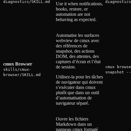
diagnostics/SKILL.md
diagnostics
Use it when notifications,
hooks, restore, or
automation are not
behaving as expected.
Automatise les surfaces
webview de cmux avec
des références de
snapshot, des actions
DOM, des attentes, des
captures d’écran et l’état
cmux Browser
de session.
cmux browse
skills/cmux-
snapshot --
browser/SKILL.md
Utilisez-la pour les tâches
de navigateur qui doivent
s’exécuter dans cmux
plutôt que dans un outil
d’automatisation de
navigateur séparé.
Ouvre les fichiers
Markdown dans un
panneau cmux formaté