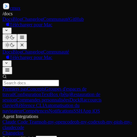
cmux
/
docs
Docs
Blog
Changelog
Communauté
GitHub
Télécharger pour Mac
Docs
Blog
Changelog
Communauté
Télécharger pour Mac
Premiers pas
Concepts
Groupes d'espaces de
travail
Configuration
TextBox (bêta)
Restauration de
session
Commandes personnalisées
Dock
Raccourcis
clavier
Référence CLI
Automatisation du
navigateur
Compétences
Notifications
SSH
App iOS
Agent Integrations
Claude Code Teams
oh-my-opencode
oh-my-codex
oh-my-pi
oh-my-
claudecode
Changelog