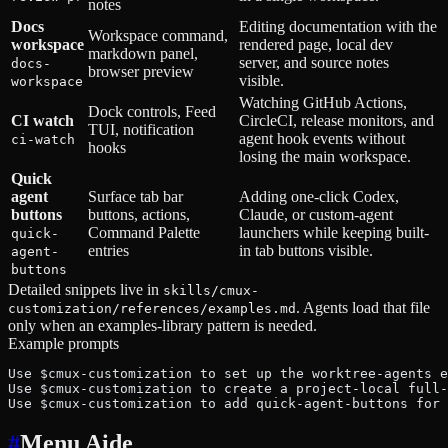
notes
Docs
Editing documentation with the
Workspace command,
workspace
rendered page, local dev
markdown panel,
server, and source notes
docs-
browser preview
visible.
workspace
Watching GitHub Actions,
Dock controls, Feed
CI watch
CircleCI, release monitors, and
TUI, notification
agent hook events without
ci-watch
hooks
losing the main workspace.
Quick
agent
Surface tab bar
Adding one-click Codex,
buttons
buttons, actions,
Claude, or custom-agent
Command Palette
launchers while keeping built-
quick-
entries
in tab buttons visible.
agent-
buttons
Detailed snippets live in
skills/cmux-
. Agents load that file
customization/references/examples.md
only when an examples-library pattern is needed.
Example prompts
Use $cmux-customization to set up the worktree-agents e
Use $cmux-customization to create a project-local full-
Use $cmux-customization to add quick-agent-buttons for 
#
Menu Aide