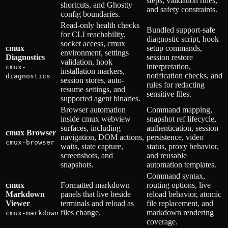
steps, validation rules,
shortcuts, and Ghostty
and safety constraints.
config boundaries.
Read-only health checks
Bundled support-safe
for CLI reachability,
diagnostic script, hook
socket access, cmux
cmux
setup commands,
environment, settings
Diagnostics
session restore
validation, hook
interpretation,
cmux-
installation markers,
notification checks, and
diagnostics
session stores, auto-
rules for redacting
resume settings, and
sensitive files.
supported agent binaries.
Browser automation
Command mapping,
inside cmux webview
snapshot ref lifecycle,
surfaces, including
authentication, session
cmux Browser
navigation, DOM actions,
persistence, video
cmux-browser
waits, state capture,
status, proxy behavior,
screenshots, and
and reusable
snapshots.
automation templates.
Command syntax,
cmux
Formatted markdown
routing options, live
Markdown
panels that live beside
reload behavior, atomic
Viewer
terminals and reload as
file replacement, and
files change.
markdown rendering
cmux-markdown
coverage.