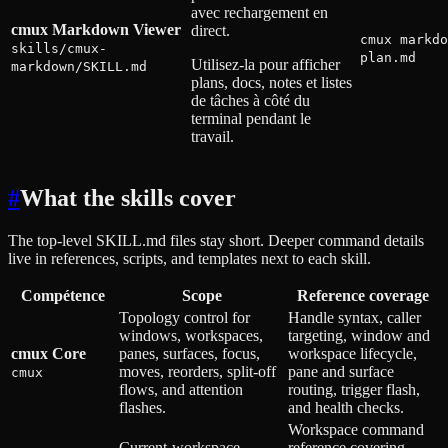
avec rechargement en
cmux Markdown Viewer
direct.
cmux markdo
skills/cmux-
plan.md
Utilisez-la pour afficher
markdown/SKILL.md
plans, docs, notes et listes
de tâches à côté du
terminal pendant le
travail.
#
What the skills cover
The top-level SKILL.md files stay short. Deeper command details
live in references, scripts, and templates next to each skill.
Compétence
Scope
Reference coverage
Topology control for
Handle syntax, caller
windows, workspaces,
targeting, window and
cmux Core
panes, surfaces, focus,
workspace lifecycle,
moves, reorders, split-off
pane and surface
cmux
flows, and attention
routing, trigger flash,
flashes.
and health checks.
Workspace command
Current-workspace
reference covering