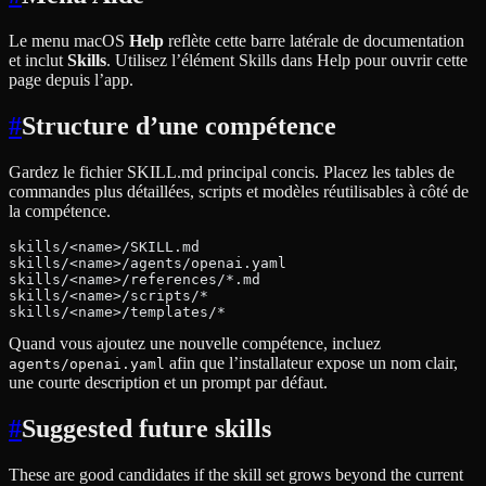
Le menu macOS
Help
reflète cette barre latérale de documentation
et inclut
Skills
. Utilisez l’élément Skills dans Help pour ouvrir cette
page depuis l’app.
#
Structure d’une compétence
Gardez le fichier SKILL.md principal concis. Placez les tables de
commandes plus détaillées, scripts et modèles réutilisables à côté de
la compétence.
skills/<name>/SKILL.md
skills/<name>/agents/openai.yaml
skills/<name>/references/*.md
skills/<name>/scripts/*
skills/<name>/templates/*
Quand vous ajoutez une nouvelle compétence, incluez
afin que l’installateur expose un nom clair,
agents/openai.yaml
une courte description et un prompt par défaut.
#
Suggested future skills
These are good candidates if the skill set grows beyond the current