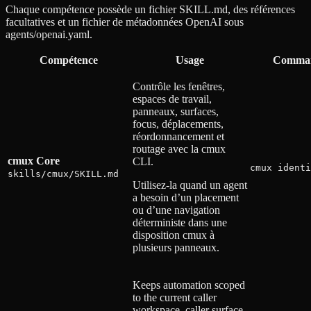
Chaque compétence possède un fichier SKILL.md, des références
facultatives et un fichier de métadonnées OpenAI sous
agents/openai.yaml.
Compétence
Usage
Comman
Contrôle les fenêtres,
espaces de travail,
panneaux, surfaces,
focus, déplacements,
réordonnancement et
routage avec la cmux
cmux Core
CLI.
cmux identi
skills/cmux/SKILL.md
Utilisez-la quand un agent
a besoin d’un placement
ou d’une navigation
déterministe dans une
disposition cmux à
plusieurs panneaux.
Keeps automation scoped
to the current caller
workspace, caller surface,