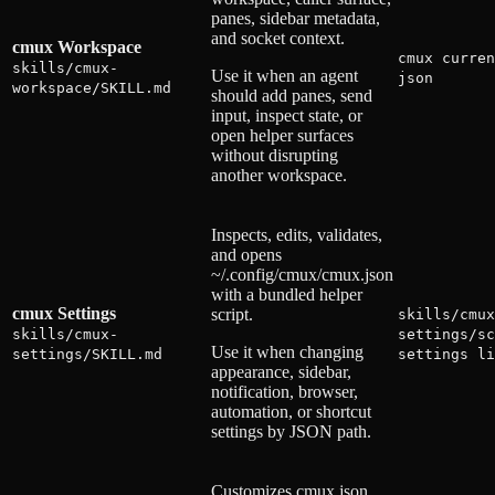
panes, sidebar metadata,
and socket context.
cmux Workspace
cmux curren
skills/cmux-
Use it when an agent
json
workspace/SKILL.md
should add panes, send
input, inspect state, or
open helper surfaces
without disrupting
another workspace.
Inspects, edits, validates,
and opens
~/.config/cmux/cmux.json
with a bundled helper
cmux Settings
script.
skills/cmux
skills/cmux-
settings/sc
Use it when changing
settings/SKILL.md
settings li
appearance, sidebar,
notification, browser,
automation, or shortcut
settings by JSON path.
Customizes cmux.json