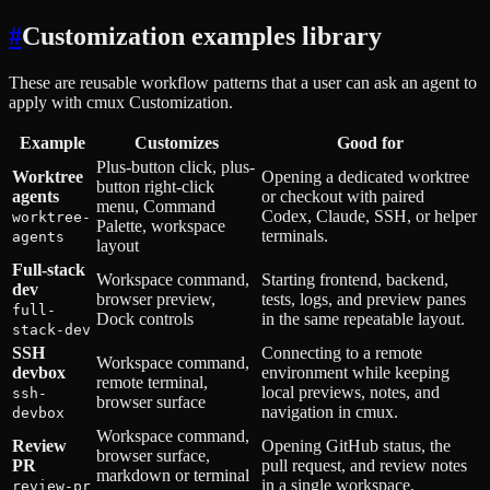
#
Customization examples library
These are reusable workflow patterns that a user can ask an agent to
apply with cmux Customization.
Example
Customizes
Good for
Plus-button click, plus-
Worktree
Opening a dedicated worktree
button right-click
agents
or checkout with paired
menu, Command
Codex, Claude, SSH, or helper
worktree-
Palette, workspace
terminals.
agents
layout
Full-stack
Workspace command,
Starting frontend, backend,
dev
browser preview,
tests, logs, and preview panes
full-
Dock controls
in the same repeatable layout.
stack-dev
SSH
Connecting to a remote
Workspace command,
devbox
environment while keeping
remote terminal,
local previews, notes, and
ssh-
browser surface
navigation in cmux.
devbox
Workspace command,
Review
Opening GitHub status, the
browser surface,
PR
pull request, and review notes
markdown or terminal
in a single workspace.
review-pr