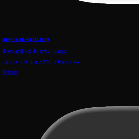
app-icon-light.png
Ikona aplikacji dla trybu jasnego.
app-icon-light.png
·
PNG 1024 x 1024
Pobierz