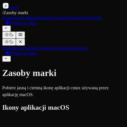
cmux
/
Zasoby marki
Dokumentacja
Blog
Dziennik zmian
Społeczność
GitHub
Pobierz na Mac
Dokumentacja
Blog
Dziennik zmian
Społeczność
Pobierz na Mac
Zasoby marki
Pobierz jasną i ciemną ikonę aplikacji cmux używaną przez
aplikację macOS.
Ikony aplikacji macOS