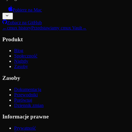
Pobierz na Mac
Zobacz na GitHub
←
cmux history
Przedstawiamy cmux Vault
→
Produkt
Blog
Społeczność
Nightly
Zasoby
Zasoby
Dokumentacja
Przewodniki
Porównaj
Dziennik zmian
Informacje prawne
Prywatność