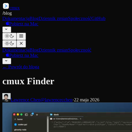
cmux
/
blog
Dokumentacja
Blog
Dziennik zmian
Społeczność
GitHub
Pobierz na Mac
Dokumentacja
Blog
Dziennik zmian
Społeczność
Pobierz na Mac
←
Powrót do bloga
cmux Finder
Lawrence Chen
@lawrencecchen
·
22 maja 2026