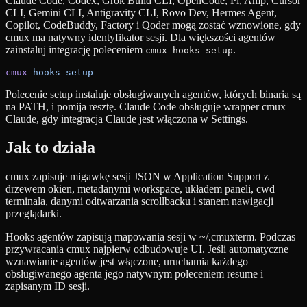
Claude Code, Codex, Grok Build CLI, OpenCode, Pi, Amp, Cursor
CLI, Gemini CLI, Antigravity CLI, Rovo Dev, Hermes Agent,
Copilot, CodeBuddy, Factory i Qoder mogą zostać wznowione, gdy
cmux ma natywny identyfikator sesji. Dla większości agentów
zainstaluj integrację poleceniem
.
cmux hooks setup
cmux
 hooks
 setup
Polecenie setup instaluje obsługiwanych agentów, których binaria są
na PATH, i pomija resztę. Claude Code obsługuje wrapper cmux
Claude, gdy integracja Claude jest włączona w Settings.
Jak to działa
cmux zapisuje migawkę sesji JSON w Application Support z
drzewem okien, metadanymi workspace, układem paneli, cwd
terminala, danymi odtwarzania scrollbacku i stanem nawigacji
przeglądarki.
Hooks agentów zapisują mapowania sesji w ~/.cmuxterm. Podczas
przywracania cmux najpierw odbudowuje UI. Jeśli automatyczne
wznawianie agentów jest włączone, uruchamia każdego
obsługiwanego agenta jego natywnym poleceniem resume i
zapisanym ID sesji.