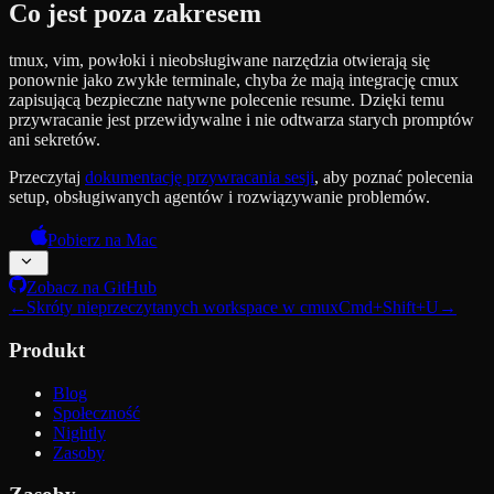
Co jest poza zakresem
tmux, vim, powłoki i nieobsługiwane narzędzia otwierają się
ponownie jako zwykłe terminale, chyba że mają integrację cmux
zapisującą bezpieczne natywne polecenie resume. Dzięki temu
przywracanie jest przewidywalne i nie odtwarza starych promptów
ani sekretów.
Przeczytaj
dokumentację przywracania sesji
, aby poznać polecenia
setup, obsługiwanych agentów i rozwiązywanie problemów.
Pobierz na Mac
Zobacz na GitHub
←
Skróty nieprzeczytanych workspace w cmux
Cmd+Shift+U
→
Produkt
Blog
Społeczność
Nightly
Zasoby