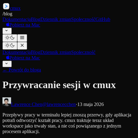
cmux
/
blog
Dokumentacja
Blog
Dziennik zmian
Społeczność
GitHub
Pobierz na Mac
Dokumentacja
Blog
Dziennik zmian
Społeczność
Pobierz na Mac
←
Powrót do bloga
Przywracanie sesji w cmux
Lawrence Chen
@lawrencecchen
·
13 maja 2026
Przepływy pracy w terminalu lepiej znoszą przerwy, gdy aplikacja
potrafi odtworzyć kształt pracy. cmux traktuje teraz układ
workspace jako trwały stan, a nie coś powiązanego z jednym
procesem aplikacji.