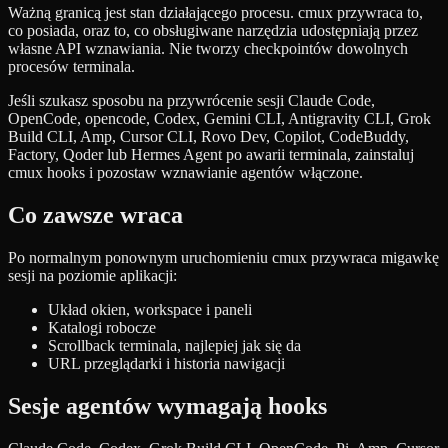
Ważną granicą jest stan działającego procesu. cmux przywraca to,
co posiada, oraz to, co obsługiwane narzędzia udostępniają przez
własne API wznawiania. Nie tworzy checkpointów dowolnych
procesów terminala.
Jeśli szukasz sposobu na przywrócenie sesji Claude Code,
OpenCode, opencode, Codex, Gemini CLI, Antigravity CLI, Grok
Build CLI, Amp, Cursor CLI, Rovo Dev, Copilot, CodeBuddy,
Factory, Qoder lub Hermes Agent po awarii terminala, zainstaluj
cmux hooks i pozostaw wznawianie agentów włączone.
Co zawsze wraca
Po normalnym ponownym uruchomieniu cmux przywraca migawkę
sesji na poziomie aplikacji:
Układ okien, workspace i paneli
Katalogi robocze
Scrollback terminala, najlepiej jak się da
URL przeglądarki i historia nawigacji
Sesje agentów wymagają hooks