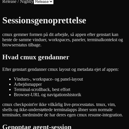
Release / Nightly
Sessionsgenoprettelse
cmux gemmer formen på dit arbejde, så appen efter genstart kan
hente de samme vinduer, workspaces, paneler, terminalkontekst og
browserstatus tilbage.
Hvad cmux gendanner
Efter genstart gendanner cmux layout og metadata ejet af appen:
Vindues-, workspace- og panel-layout
Arbejdsmapper
Terminal-scrollback, best effort
Browser-URL og navigationshistorik
cmux checkpoint'er ikke vilkårlig live-processtatus. tmux, vim,
shells og ikke-understøttede terminalapps åbner som normale
terminaler, medmindre de har deres egen cmux resume-integration.
Genoptag agent-session