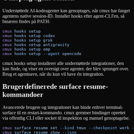
Understøttede AI-kodeagenter kan genoptages, når cmux har fanget
agentens native session-ID. Installer hooks efter agent-CLI'en, så
binæren findes på PATH:
cmux
 hooks
 setup
cmux
 hooks
 setup
 codex
cmux
 hooks
 setup
 grok
cmux
 hooks
 setup
 antigravity
cmux
 hooks
 setup
 omp
cmux
 hooks
 setup
 --agent
 opencode
cmux hooks setup installerer alle understøttede integrationer, den
kan finde, og viser en oversigt over agenter, der blev sprunget over.
Brug et agentnavn, når du kun vil have én integration.
Brugerdefinerede surface resume-
kommandoer
Avancerede brugere og integrationer kan binde enhver terminal-
surface til en restart-kommando. cmux gemmer bindinger oprettet
via offentlig CLI eller socket til inspektion og manuel genoptagelse.
cmux
 surface
 resume
 set
 --kind
 tmux
 --checkpoint
 work
 -
cmux
 surface
 resume
 show
 --json