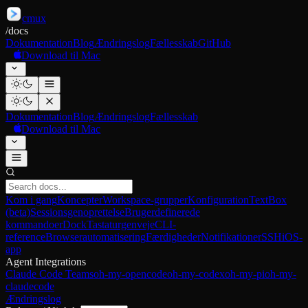
cmux
/
docs
Dokumentation
Blog
Ændringslog
Fællesskab
GitHub
Download til Mac
Dokumentation
Blog
Ændringslog
Fællesskab
Download til Mac
Kom i gang
Koncepter
Workspace-grupper
Konfiguration
TextBox
(beta)
Sessionsgenoprettelse
Brugerdefinerede
kommandoer
Dock
Tastaturgenveje
CLI-
reference
Browserautomatisering
Færdigheder
Notifikationer
SSH
iOS-
app
Agent Integrations
Claude Code Teams
oh-my-opencode
oh-my-codex
oh-my-pi
oh-my-
claudecode
Ændringslog