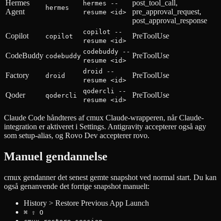
Hermes
post_tool_call,
hermes --
hermes
Agent
pre_approval_request,
resume <id>
post_approval_response
copilot --
Copilot
PreToolUse
copilot
resume <id>
codebuddy --
CodeBuddy
PreToolUse
codebuddy
resume <id>
droid --
Factory
PreToolUse
droid
resume <id>
qodercli --
Qoder
PreToolUse
qodercli
resume <id>
Claude Code håndteres af cmux Claude-wrapperen, når Claude-
integration er aktiveret i Settings. Antigravity accepterer også agy
som setup-alias, og Rovo Dev accepterer rovo.
Manuel gendannelse
cmux gendanner det senest gemte snapshot ved normal start. Du kan
også genanvende det forrige snapshot manuelt:
History > Restore Previous App Launch
⌘ ⇧ O