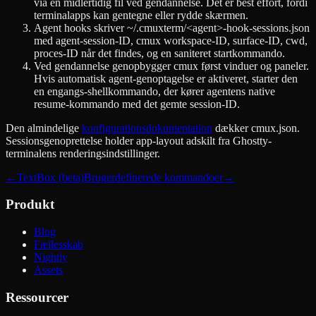
via en midlertidig fil ved gendannelse. Det er best effort, fordi
terminalapps kan gentegne eller rydde skærmen.
Agent hooks skriver ~/.cmuxterm/<agent>-hook-sessions.json
med agent-session-ID, cmux workspace-ID, surface-ID, cwd,
proces-ID når det findes, og en saniteret startkommando.
Ved gendannelse genopbygger cmux først vinduer og paneler.
Hvis automatisk agent-genoptagelse er aktiveret, starter den
en engangs-shellkommando, der kører agentens native
resume-kommando med det gemte session-ID.
Den almindelige
konfigurationsdokumentation
dækker cmux.json.
Sessionsgenoprettelse holder app-layout adskilt fra Ghostty-
terminalens renderingsindstillinger.
←
TextBox (beta)
Brugerdefinerede kommandoer
→
Produkt
Blog
Fællesskab
Nightly
Assets
Ressourcer