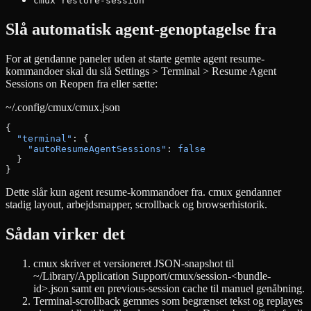
cmux restore-session
Slå automatisk agent-genoptagelse fra
For at gendanne paneler uden at starte gemte agent resume-
kommandoer skal du slå Settings > Terminal > Resume Agent
Sessions on Reopen fra eller sætte:
~/.config/cmux/cmux.json
{
  "terminal"
: {
    "autoResumeAgentSessions"
: 
false
  }
}
Dette slår kun agent resume-kommandoer fra. cmux gendanner
stadig layout, arbejdsmapper, scrollback og browserhistorik.
Sådan virker det
cmux skriver et versioneret JSON-snapshot til
~/Library/Application Support/cmux/session-<bundle-
id>.json samt en previous-session cache til manuel genåbning.
Terminal-scrollback gemmes som begrænset tekst og replayes