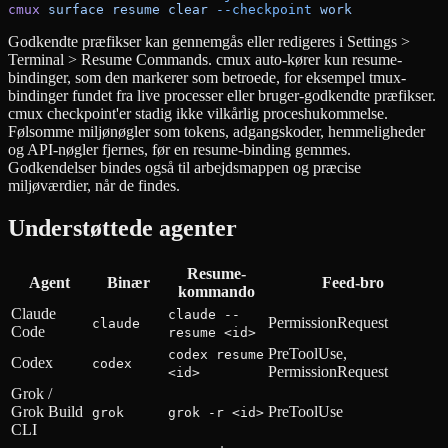
cmux
 surface
 resume
 clear
 --checkpoint
 work
Godkendte præfikser kan gennemgås eller redigeres i Settings >
Terminal > Resume Commands. cmux auto-kører kun resume-
bindinger, som den markerer som betroede, for eksempel tmux-
bindinger fundet fra live processer eller bruger-godkendte præfikser.
cmux checkpoint'er stadig ikke vilkårlig proceshukommelse.
Følsomme miljønøgler som tokens, adgangskoder, hemmeligheder
og API-nøgler fjernes, før en resume-binding gemmes.
Godkendelser bindes også til arbejdsmappen og præcise
miljøværdier, når de findes.
Understøttede agenter
Resume-
Agent
Binær
Feed-bro
kommando
Claude
claude --
PermissionRequest
claude
Code
resume <id>
PreToolUse,
codex resume
Codex
codex
PermissionRequest
<id>
Grok /
Grok Build
PreToolUse
grok
grok -r <id>
CLI