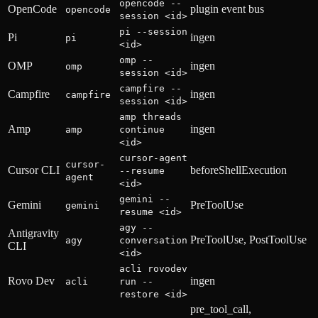
opencode --
OpenCode
plugin event bus
opencode
session <id>
pi --session
Pi
ingen
pi
<id>
omp --
OMP
ingen
omp
session <id>
campfire --
Campfire
ingen
campfire
session <id>
amp threads
Amp
ingen
amp
continue
<id>
cursor-agent
cursor-
Cursor CLI
beforeShellExecution
--resume
agent
<id>
gemini --
Gemini
PreToolUse
gemini
resume <id>
agy --
Antigravity
PreToolUse, PostToolUse
agy
conversation
CLI
<id>
acli rovodev
Rovo Dev
ingen
acli
run --
restore <id>
pre_tool_call,