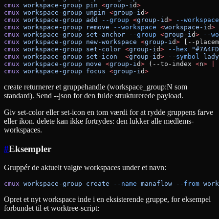
cmux
 workspace-group
 pin
 <
group-i
d
>
cmux
 workspace-group
 unpin
 <
group-i
d
>
cmux
 workspace-group
 add
 --group
 <
group-i
d
>
 --workspace
cmux
 workspace-group
 remove
 --workspace
 <
workspace-i
d
>
cmux
 workspace-group
 set-anchor
 --group
 <
group-i
d
>
 --wo
cmux
 workspace-group
 new-workspace
 <
group-i
d
>
 [--placem
cmux
 workspace-group
 set-color
 <
group-i
d
>
 --hex
 "#7A4FD
cmux
 workspace-group
 set-icon
  <
group-i
d
>
 --symbol
 lady
cmux
 workspace-group
 move
 <
group-i
d
>
 (--to-index 
<
n
>
 |
 
cmux
 workspace-group
 focus
 <
group-i
d
>
create returnerer et gruppehandle (workspace_group:N som
standard). Send --json for den fulde strukturerede payload.
Giv set-color eller set-icon en tom værdi for at rydde gruppens farve
eller ikon. delete kan ikke fortrydes: den lukker alle medlems-
workspaces.
#
Eksempler
Gruppér de aktuelt valgte workspaces under et navn:
cmux
 workspace-group
 create
 --name
 manaflow
 --from
 work
Opret et nyt workspace inde i en eksisterende gruppe, for eksempel
forbundet til et worktree-script: