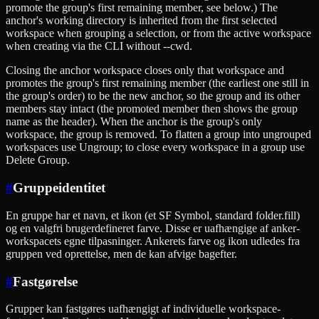
promote the group's first remaining member, see below.) The
anchor's working directory is inherited from the first selected
workspace when grouping a selection, or from the active workspace
when creating via the CLI without --cwd.
Closing the anchor workspace closes only that workspace and
promotes the group's first remaining member (the earliest one still in
the group's order) to be the new anchor, so the group and its other
members stay intact (the promoted member then shows the group
name as the header). When the anchor is the group's only
workspace, the group is removed. To flatten a group into ungrouped
workspaces use Ungroup; to close every workspace in a group use
Delete Group.
#
Gruppeidentitet
En gruppe har et navn, et ikon (et SF Symbol, standard folder.fill)
og en valgfri brugerdefineret farve. Disse er uafhængige af anker-
workspacets egne tilpasninger. Ankerets farve og ikon udledes fra
gruppen ved oprettelse, men de kan afvige bagefter.
#
Fastgørelse
Grupper kan fastgøres uafhængigt af individuelle workspace-