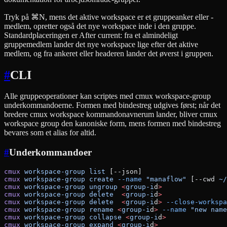
Tryk på ⌘N, mens det aktive workspace er et gruppeanker eller -
medlem, opretter også det nye workspace inde i den gruppe.
Standardplaceringen er After current: fra et almindeligt
gruppemedlem lander det nye workspace lige efter det aktive
medlem, og fra ankeret eller headeren lander det øverst i gruppen.
#
CLI
Alle gruppeoperationer kan scriptes med cmux workspace-group
underkommandoerne. Formen med bindestreg udgives først; når det
bredere cmux workspace kommandonavnerum lander, bliver cmux
workspace group den kanoniske form, mens formen med bindestreg
bevares som et alias for altid.
#
Underkommandoer
cmux
 workspace-group
 list
 [--json]
cmux
 workspace-group
 create
 --name
 "manaflow"
 [--cwd 
~/
cmux
 workspace-group
 ungroup
 <
group-i
d
>
cmux
 workspace-group
 delete
  <
group-i
d
>
cmux
 workspace-group
 delete
  <
group-i
d
>
 --close-workspa
cmux
 workspace-group
 rename
 <
group-i
d
>
 --name
 "new name
cmux
 workspace-group
 collapse
 <
group-i
d
>
cmux
 workspace-group
 expand
 <
group-i
d
>