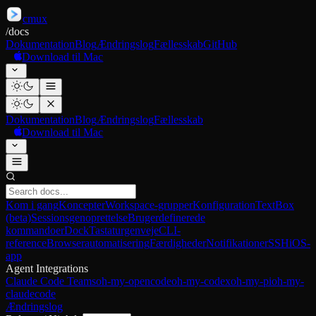
cmux
/
docs
Dokumentation
Blog
Ændringslog
Fællesskab
GitHub
Download til Mac
Dokumentation
Blog
Ændringslog
Fællesskab
Download til Mac
Kom i gang
Koncepter
Workspace-grupper
Konfiguration
TextBox
(beta)
Sessionsgenoprettelse
Brugerdefinerede
kommandoer
Dock
Tastaturgenveje
CLI-
reference
Browserautomatisering
Færdigheder
Notifikationer
SSH
iOS-
app
Agent Integrations
Claude Code Teams
oh-my-opencode
oh-my-codex
oh-my-pi
oh-my-
claudecode
Ændringslog