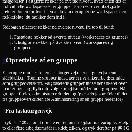
fastgørelser. Fastgjorte rækker på øverste niveau, hvad enten det er
individuelle workspaces eller grupper, forbliver over ufastgjorte
rækker. Inden for hvert niveau bevarer grupper og workspaces den
rækkefølge, du trækker dem ind i.
Sidebaren placerer rækker på øverste niveau fra top til bund:
Fastgjorte rækker på øverste niveau (workspaces og grupper).
Ufastgjorte rækker på øverste niveau (workspaces og
grupper).
#
Oprettelse af en gruppe
En gruppe oprettes fra en tastaturgenvej eller en genvejsmenu i
sidebjælken. Tomme grupper indsætter et nyt ankerarbejdsområde
som gruppeoverskrift. Valgbaserede grupper indsætter ankeret over
markeringen og flytter de valgte arbejdsområder ind i gruppen. Når
gruppen findes, administrerer du den og føjer arbejdsområder til den
fra gruppeoverskriften (se Administrering af en gruppe nedenfor).
#
Fra tastaturgenveje
Tryk på ⌃⌘G for at oprette en ny tom arbejdsområdegruppe. Vælg
to eller flere arbejdsområder i sidebjælken, og tryk derefter på ⌘⇧G