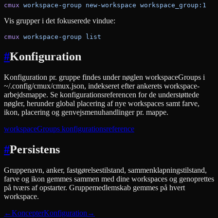
cmux
 workspace-group
 new-workspace
 workspace_group:1
Vis grupper i det fokuserede vindue:
cmux
 workspace-group
 list
#
Konfiguration
Konfiguration pr. gruppe findes under nøglen workspaceGroups i
~/.config/cmux/cmux.json, indekseret efter ankerets workspace-
arbejdsmappe. Se konfigurationsreferencen for de understøttede
nøgler, herunder global placering af nye workspaces samt farve,
ikon, placering og genvejsmenuhandlinger pr. mappe.
workspaceGroups konfigurationsreference
#
Persistens
Gruppenavn, anker, fastgørelsestilstand, sammenklapningstilstand,
farve og ikon gemmes sammen med dine workspaces og genoprettes
på tværs af opstarter. Gruppemedlemskab gemmes på hvert
workspace.
←
Koncepter
Konfiguration
→