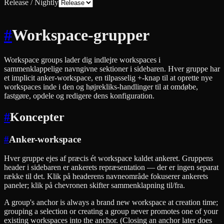
Release / Nightly
#
Workspace-grupper
Workspace groups lader dig indlejre workspaces i
sammenklappelige navngivne sektioner i sidebaren. Hver gruppe har
et implicit anker-workspace, en tilpasselig +-knap til at oprette nye
workspaces inde i den og højrekliks-handlinger til at omdøbe,
fastgøre, opdele og redigere dens konfiguration.
#
Koncepter
#
Anker-workspace
Hver gruppe ejes af præcis ét workspace kaldet ankeret. Gruppens
header i sidebaren er ankerets repræsentation — der er ingen separat
række til det. Klik på headerens navneområde fokuserer ankerets
paneler; klik på chevronen skifter sammenklapning til/fra.
A group's anchor is always a brand new workspace at creation time;
grouping a selection or creating a group never promotes one of your
existing workspaces into the anchor. (Closing an anchor later does