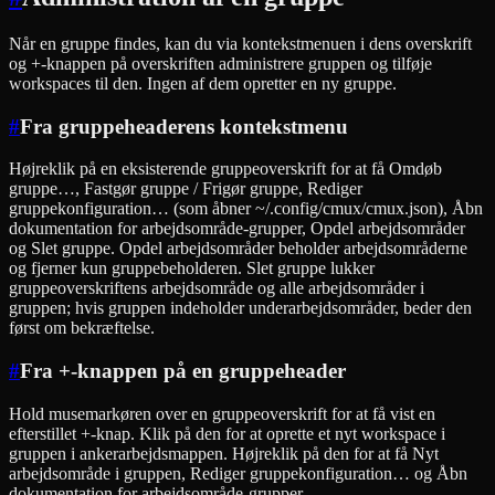
Når en gruppe findes, kan du via kontekstmenuen i dens overskrift
og +-knappen på overskriften administrere gruppen og tilføje
workspaces til den. Ingen af dem opretter en ny gruppe.
#
Fra gruppeheaderens kontekstmenu
Højreklik på en eksisterende gruppeoverskrift for at få Omdøb
gruppe…, Fastgør gruppe / Frigør gruppe, Rediger
gruppekonfiguration… (som åbner ~/.config/cmux/cmux.json), Åbn
dokumentation for arbejdsområde-grupper, Opdel arbejdsområder
og Slet gruppe. Opdel arbejdsområder beholder arbejdsområderne
og fjerner kun gruppebeholderen. Slet gruppe lukker
gruppeoverskriftens arbejdsområde og alle arbejdsområder i
gruppen; hvis gruppen indeholder underarbejdsområder, beder den
først om bekræftelse.
#
Fra +-knappen på en gruppeheader
Hold musemarkøren over en gruppeoverskrift for at få vist en
efterstillet +-knap. Klik på den for at oprette et nyt workspace i
gruppen i ankerarbejdsmappen. Højreklik på den for at få Nyt
arbejdsområde i gruppen, Rediger gruppekonfiguration… og Åbn
dokumentation for arbejdsområde-grupper.