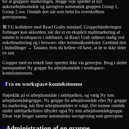
for at gruppere markeringen. Begge veje opretter et nyt
ankerarbejdsområde og navngiver automatisk gruppen Group 1,
Group 2 osv. Omdøb den når som helst fra overskriftens
genvejsmenu.
⌘⇧G kolliderer med React Grabs standard. Gruppehåndteringen
forbruger kun akkorden, når der er en eksplicit multimarkering af
mindst to workspaces i sidebaren, så React Grab udløses stadig ved
enkeltmarkering og i browser- eller terminalkontekster. Genbind den
i Indstillinger → Tastatur, hvis du hellere vil have, at de to ikke deler
en tast.
Grupper med en enkelt fane oprettes ikke via genvejen. Brug i stedet
menupunktet Ny gruppe fra arbejdsområde i workspace-
kontekstmenuen.
#
Fra en workspace-kontekstmenu
Højreklik på et arbejdsområde i sidebjælken, og vælg Ny tom
arbejdsområdegruppe, Ny gruppe fra arbejdsområde eller Ny gruppe
fra markering, når flere arbejdsområder er valgt. Det tomme område
under sidebjælkelisten tilbyder også Ny tom arbejdsområdegruppe.
Disse veje bruger samme automatiske navngivning som genvejene.
#
Administration af en gruppe