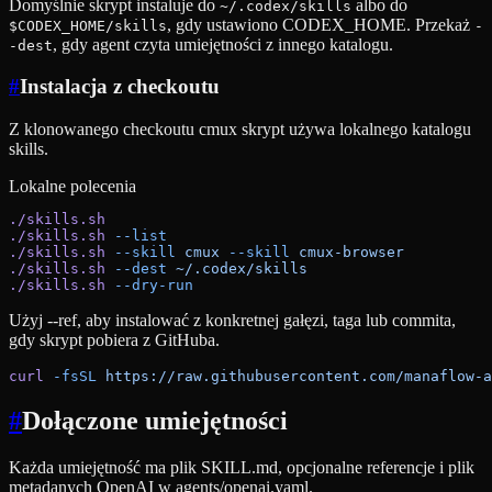
Domyślnie skrypt instaluje do
albo do
~/.codex/skills
, gdy ustawiono CODEX_HOME. Przekaż
$CODEX_HOME/skills
-
, gdy agent czyta umiejętności z innego katalogu.
-dest
#
Instalacja z checkoutu
Z klonowanego checkoutu cmux skrypt używa lokalnego katalogu
skills.
Lokalne polecenia
./skills.sh
./skills.sh
 --list
./skills.sh
 --skill
 cmux
 --skill
 cmux-browser
./skills.sh
 --dest
 ~/.codex/skills
./skills.sh
 --dry-run
Użyj --ref, aby instalować z konkretnej gałęzi, taga lub commita,
gdy skrypt pobiera z GitHuba.
curl
 -fsSL
 https://raw.githubusercontent.com/manaflow-a
#
Dołączone umiejętności
Każda umiejętność ma plik SKILL.md, opcjonalne referencje i plik
metadanych OpenAI w agents/openai.yaml.