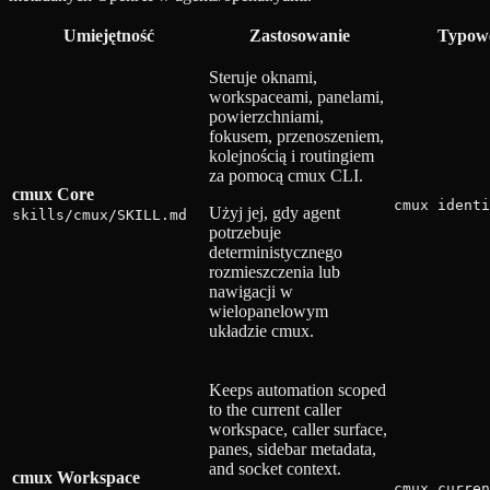
Umiejętność
Zastosowanie
Typowe
Steruje oknami,
workspaceami, panelami,
powierzchniami,
fokusem, przenoszeniem,
kolejnością i routingiem
za pomocą cmux CLI.
cmux Core
cmux identi
Użyj jej, gdy agent
skills/cmux/SKILL.md
potrzebuje
deterministycznego
rozmieszczenia lub
nawigacji w
wielopanelowym
układzie cmux.
Keeps automation scoped
to the current caller
workspace, caller surface,
panes, sidebar metadata,
and socket context.
cmux Workspace
cmux curren