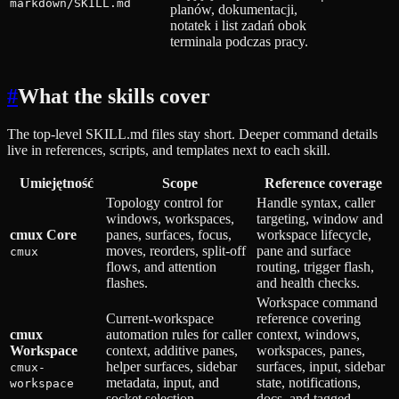
markdown/SKILL.md
planów, dokumentacji,
notatek i list zadań obok
terminala podczas pracy.
#
What the skills cover
The top-level SKILL.md files stay short. Deeper command details
live in references, scripts, and templates next to each skill.
Umiejętność
Scope
Reference coverage
Topology control for
Handle syntax, caller
windows, workspaces,
targeting, window and
cmux Core
panes, surfaces, focus,
workspace lifecycle,
moves, reorders, split-off
pane and surface
cmux
flows, and attention
routing, trigger flash,
flashes.
and health checks.
Workspace command
Current-workspace
reference covering
cmux
automation rules for caller
context, windows,
Workspace
context, additive panes,
workspaces, panes,
helper surfaces, sidebar
surfaces, input, sidebar
cmux-
metadata, input, and
state, notifications,
workspace
socket selection.
docs, and tagged