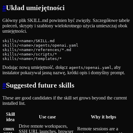
#
Układ umiejętności
Główny plik SKILL.md powinien być zwięzły. Szczegółowe tabele
poleceń, skrypty i szablony wielokrotnego użycia umieszczaj obok
umiejętności.
skills/<name>/SKILL.md
skills/<name>/agents/openai.yaml
skills/<name>/references/*.md
skills/<name>/scripts/*
skills/<name>/templates/*
Dodając nową umiejętność, dołącz
, aby
agents/openai.yaml
instalator pokazywał jasną nazwę, krótki opis i domyślny prompt.
#
Suggested future skills
These are good candidates if the skill set grows beyond the current
installed list.
Skill
Use case
Why it helps
idea
Drive remote workspaces,
cmux
Remote sessions are a
SSH URL launches, browser