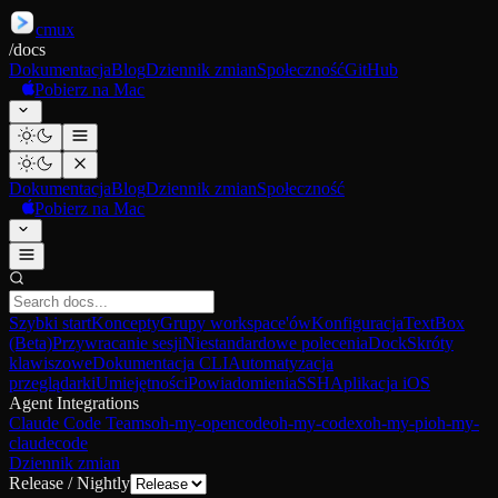
cmux
/
docs
Dokumentacja
Blog
Dziennik zmian
Społeczność
GitHub
Pobierz na Mac
Dokumentacja
Blog
Dziennik zmian
Społeczność
Pobierz na Mac
Szybki start
Koncepty
Grupy workspace'ów
Konfiguracja
TextBox
(Beta)
Przywracanie sesji
Niestandardowe polecenia
Dock
Skróty
klawiszowe
Dokumentacja CLI
Automatyzacja
przeglądarki
Umiejętności
Powiadomienia
SSH
Aplikacja iOS
Agent Integrations
Claude Code Teams
oh-my-opencode
oh-my-codex
oh-my-pi
oh-my-
claudecode
Dziennik zmian
Release / Nightly