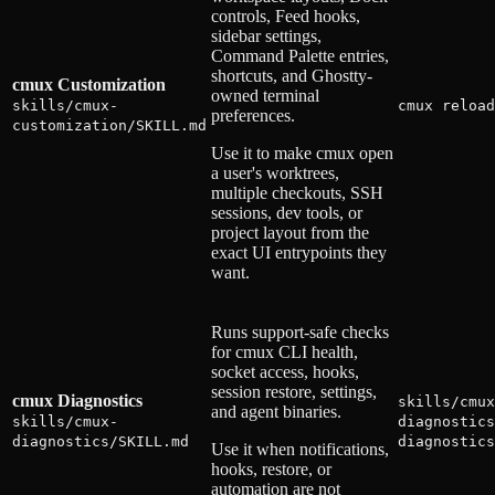
controls, Feed hooks,
sidebar settings,
Command Palette entries,
shortcuts, and Ghostty-
cmux Customization
owned terminal
skills/cmux-
cmux reload
preferences.
customization/SKILL.md
Use it to make cmux open
a user's worktrees,
multiple checkouts, SSH
sessions, dev tools, or
project layout from the
exact UI entrypoints they
want.
Runs support-safe checks
for cmux CLI health,
socket access, hooks,
session restore, settings,
cmux Diagnostics
skills/cmux
and agent binaries.
skills/cmux-
diagnostics
diagnostics/SKILL.md
diagnostics
Use it when notifications,
hooks, restore, or
automation are not