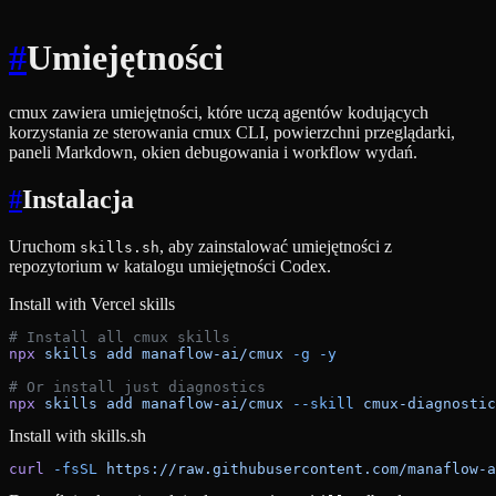
#
Umiejętności
cmux zawiera umiejętności, które uczą agentów kodujących
korzystania ze sterowania cmux CLI, powierzchni przeglądarki,
paneli Markdown, okien debugowania i workflow wydań.
#
Instalacja
Uruchom
, aby zainstalować umiejętności z
skills.sh
repozytorium w katalogu umiejętności Codex.
Install with Vercel skills
# Install all cmux skills
npx
 skills
 add
 manaflow-ai/cmux
 -g
 -y
# Or install just diagnostics
npx
 skills
 add
 manaflow-ai/cmux
 --skill
 cmux-diagnostic
Install with skills.sh
curl
 -fsSL
 https://raw.githubusercontent.com/manaflow-a