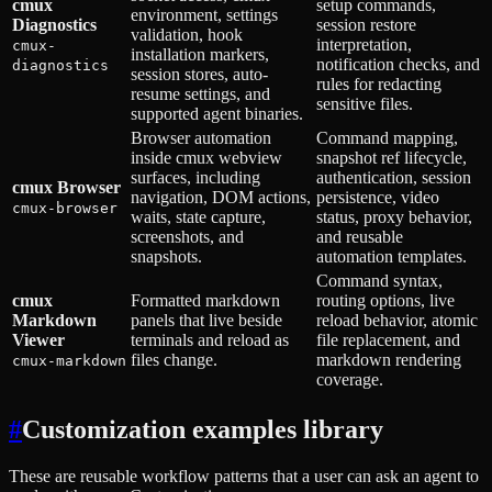
cmux
setup commands,
environment, settings
Diagnostics
session restore
validation, hook
interpretation,
cmux-
installation markers,
notification checks, and
diagnostics
session stores, auto-
rules for redacting
resume settings, and
sensitive files.
supported agent binaries.
Browser automation
Command mapping,
inside cmux webview
snapshot ref lifecycle,
surfaces, including
authentication, session
cmux Browser
navigation, DOM actions,
persistence, video
cmux-browser
waits, state capture,
status, proxy behavior,
screenshots, and
and reusable
snapshots.
automation templates.
Command syntax,
cmux
Formatted markdown
routing options, live
Markdown
panels that live beside
reload behavior, atomic
Viewer
terminals and reload as
file replacement, and
files change.
markdown rendering
cmux-markdown
coverage.
#
Customization examples library
These are reusable workflow patterns that a user can ask an agent to