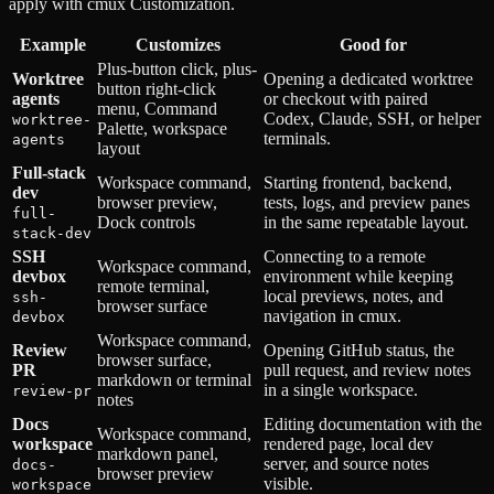
apply with cmux Customization.
Example
Customizes
Good for
Plus-button click, plus-
Worktree
Opening a dedicated worktree
button right-click
agents
or checkout with paired
menu, Command
Codex, Claude, SSH, or helper
worktree-
Palette, workspace
terminals.
agents
layout
Full-stack
Workspace command,
Starting frontend, backend,
dev
browser preview,
tests, logs, and preview panes
full-
Dock controls
in the same repeatable layout.
stack-dev
SSH
Connecting to a remote
Workspace command,
devbox
environment while keeping
remote terminal,
local previews, notes, and
ssh-
browser surface
navigation in cmux.
devbox
Workspace command,
Review
Opening GitHub status, the
browser surface,
PR
pull request, and review notes
markdown or terminal
in a single workspace.
review-pr
notes
Docs
Editing documentation with the
Workspace command,
workspace
rendered page, local dev
markdown panel,
server, and source notes
docs-
browser preview
visible.
workspace