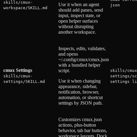
skills/cmux-
Use it when an agent
json
workspace/SKILL.md
should add panes, send
input, inspect state, or
open helper surfaces
without disrupting
another workspace.
Inspects, edits, validates,
and opens
~/.config/cmux/cmux.json
with a bundled helper
cmux Settings
script.
skills/cmux
skills/cmux-
settings/sc
Use it when changing
settings/SKILL.md
settings li
appearance, sidebar,
notification, browser,
automation, or shortcut
settings by JSON path.
Customizes cmux.json
actions, plus-button
behavior, tab bar buttons,
workspace layouts, Dock