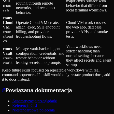
SSH
major cmux surface with
routing through remote
behavior that differs from
cmux-
networks, and reconnect
local terminal workflows.
ssh
behavior.
cmux
Cloud
Operate Cloud VM create,
Cloud VM work crosses
VM
attach, exec, SSH endpoint,
the web app, database,
billing, and provider
provider APIs, and smoke
cmux-
troubleshooting flows.
tests.
cloud-
vm
Vault workflows need
cmux
Manage vault-backed agent
stricter handling than
Vault
configuration, credentials, and
normal settings because
restore behavior without
cmux-
they affect secrets and agent
leaking secrets into prompts.
vault
startup.
Keep future skills focused on repeatable workflows with real
command sequences. If a skill would only restate product docs, add
it to docs instead.
#
Powiązana dokumentacja
Automatyzacja przeglądarki
Referencja CLI
Niestandardowe polecenia