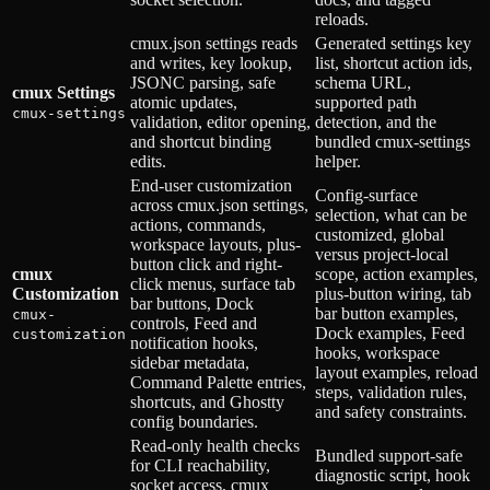
reloads.
cmux.json settings reads
Generated settings key
and writes, key lookup,
list, shortcut action ids,
JSONC parsing, safe
schema URL,
cmux Settings
atomic updates,
supported path
cmux-settings
validation, editor opening,
detection, and the
and shortcut binding
bundled cmux-settings
edits.
helper.
End-user customization
Config-surface
across cmux.json settings,
selection, what can be
actions, commands,
customized, global
workspace layouts, plus-
versus project-local
button click and right-
cmux
scope, action examples,
click menus, surface tab
Customization
plus-button wiring, tab
bar buttons, Dock
bar button examples,
cmux-
controls, Feed and
Dock examples, Feed
customization
notification hooks,
hooks, workspace
sidebar metadata,
layout examples, reload
Command Palette entries,
steps, validation rules,
shortcuts, and Ghostty
and safety constraints.
config boundaries.
Read-only health checks
Bundled support-safe
for CLI reachability,
diagnostic script, hook
socket access, cmux