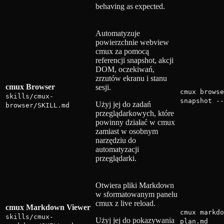
behaving as expected.
Automatyzuje
powierzchnie webview
cmux za pomocą
referencji snapshot, akcji
DOM, oczekiwań,
zrzutów ekranu i stanu
cmux Browser
sesji.
cmux browse
skills/cmux-
snapshot --
Użyj jej do zadań
browser/SKILL.md
przeglądarkowych, które
powinny działać w cmux
zamiast w osobnym
narzędziu do
automatyzacji
przeglądarki.
Otwiera pliki Markdown
w sformatowanym panelu
cmux z live reload.
cmux Markdown Viewer
cmux markdo
skills/cmux-
Użyj jej do pokazywania
plan.md