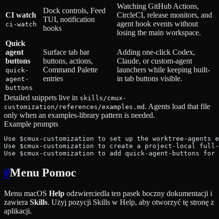
Watching GitHub Actions,
Dock controls, Feed
CI watch
CircleCI, release monitors, and
TUI, notification
agent hook events without
ci-watch
hooks
losing the main workspace.
Quick
agent
Surface tab bar
Adding one-click Codex,
buttons
buttons, actions,
Claude, or custom-agent
Command Palette
launchers while keeping built-
quick-
entries
in tab buttons visible.
agent-
buttons
Detailed snippets live in
skills/cmux-
. Agents load that file
customization/references/examples.md
only when an examples-library pattern is needed.
Example prompts
Use $cmux-customization to set up the worktree-agents e
Use $cmux-customization to create a project-local full-
Use $cmux-customization to add quick-agent-buttons for 
#
Menu Pomoc
Menu macOS
Help
odzwierciedla ten pasek boczny dokumentacji i
zawiera
Skills
. Użyj pozycji Skills w Help, aby otworzyć tę stronę z
aplikacji.