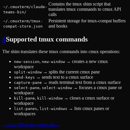
Contains the tmux shim script that
~/.cmuxterm/claude-
translates tmux commands to cmux API
teams-bin/
calls
Persistent storage for tmux-compat buffers
~/.cmuxterm/tmux-
and hooks
compat-store.json
#
Supported tmux commands
The shim translates these tmux commands into cmux operations:
,
→
creates a new cmux
new-session
new-window
workspace
→
splits the current cmux pane
split-window
→
sends text to a cmux surface
send-keys
→
reads terminal text from a cmux surface
capture-pane
,
→
focuses a cmux pane or
select-pane
select-window
workspace
,
→
closes a cmux surface or
kill-pane
kill-window
workspace
,
→
lists cmux panes or
list-panes
list-windows
workspaces
←
แอป iOS
oh-my-opencode
→