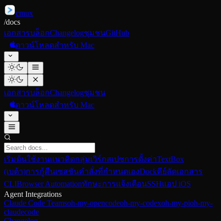
cmux
/
docs
เอกสาร
บล็อก
Changelog
ชุมชน
GitHub
ดาวน์โหลดสำหรับ Mac
เอกสาร
บล็อก
Changelog
ชุมชน
ดาวน์โหลดสำหรับ Mac
เริ่มต้นใช้งาน
แนวคิด
กลุ่มเวิร์กสเปซ
การตั้งค่า
TextBox
(เบต้า)
การกู้คืนเซสชัน
คำสั่งที่กำหนดเอง
Dock
คีย์ลัด
เอกสาร
CLI
Browser Automation
ทักษะ
การแจ้งเตือน
SSH
แอป iOS
Agent Integrations
Claude Code Teams
oh-my-opencode
oh-my-codex
oh-my-pi
oh-my-
claudecode
Changelog