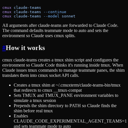
cmux
 claude-teams
cmux
 claude-teams
 --continue
cmux
 claude-teams
 --model
 sonnet
All arguments after claude-teams are forwarded to Claude Code.
The command defaults teammate mode to auto and sets the
environment so Claude uses cmux splits.
#
How it works
cmux claude-teams creates a tmux shim script and configures the
environment so Claude Code thinks it's running inside tmux. When
Claude issues tmux commands to manage teammate panes, the shim
translates them into cmux socket API calls.
Creates a tmux shim at ~/.cmuxterm/claude-teams-bin/tmux
that redirects to cmux __tmux-compat
Sets TMUX and TMUX_PANE environment variables to
simulate a tmux session
Prepends the shim directory to PATH so Claude finds the
shim before real tmux
Enables
CLAUDE_CODE_EXPERIMENTAL_AGENT_TEAMS=1
and sets teammate mode to auto