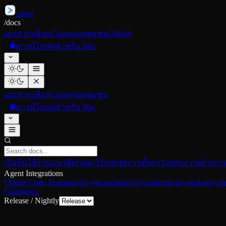
cmux
/
docs
เอกสาร
บล็อก
Changelog
ชุมชน
GitHub
ดาวน์โหลดสำหรับ Mac
เอกสาร
บล็อก
Changelog
ชุมชน
ดาวน์โหลดสำหรับ Mac
เริ่มต้นใช้งาน
แนวคิด
กลุ่มเวิร์กสเปซ
การตั้งค่า
TextBox (เบต้า)
การ
Agent Integrations
Claude Code Teams
oh-my-opencode
oh-my-codex
oh-my-pi
oh-my-cl
Changelog
Release / Nightly