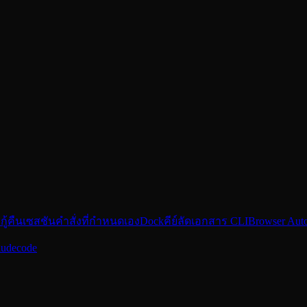
กู้คืนเซสชัน
คำสั่งที่กำหนดเอง
Dock
คีย์ลัด
เอกสาร CLI
Browser Aut
audecode