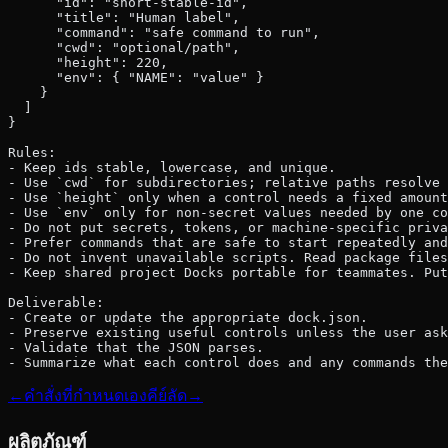
      "id": "short-stable-id",
      "title": "Human label",
      "command": "safe command to run",
      "cwd": "optional/path",
      "height": 220,
      "env": { "NAME": "value" }
    }
  ]
}
Rules:
- Keep ids stable, lowercase, and unique.
- Use `cwd` for subdirectories; relative paths resolve 
- Use `height` only when a control needs a fixed amount
- Use `env` only for non-secret values needed by one co
- Do not put secrets, tokens, or machine-specific priva
- Prefer commands that are safe to start repeatedly and
- Do not invent unavailable scripts. Read package files
- Keep shared project Docks portable for teammates. Put
Deliverable:
- Create or update the appropriate dock.json.
- Preserve existing useful controls unless the user ask
- Validate that the JSON parses.
- Summarize what each control does and any commands th
←
คำสั่งที่กำหนดเอง
คีย์ลัด
→
ผลิตภัณฑ์