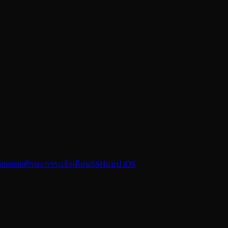
omation
ทักษะ
การแจ้งเตือน
SSH
แอป iOS