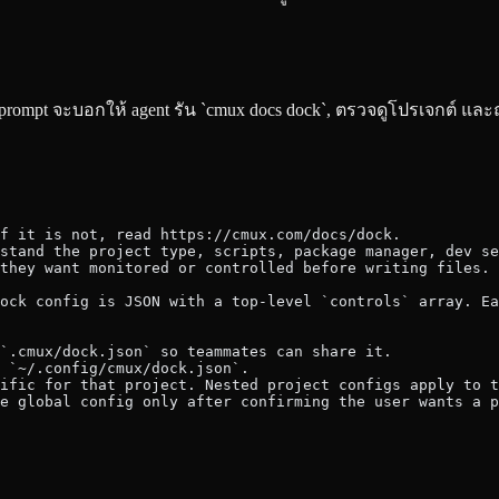
โดย prompt จะบอกให้ agent รัน `cmux docs dock`, ตรวจดูโปรเจกต์ แ
f it is not, read https://cmux.com/docs/dock.
stand the project type, scripts, package manager, dev se
they want monitored or controlled before writing files.
ock config is JSON with a top-level `controls` array. Ea
`.cmux/dock.json` so teammates can share it.
 `~/.config/cmux/dock.json`.
ific for that project. Nested project configs apply to 
e global config only after confirming the user wants a p