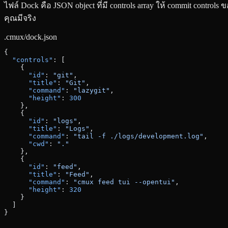
ไฟล์ Dock คือ JSON object ที่มี controls array ให้ commit control
คุณมีจริง
.cmux/dock.json
{
  "controls"
: [
    {
      "id"
: 
"git"
,
      "title"
: 
"Git"
,
      "command"
: 
"lazygit"
,
      "height"
: 
300
    },
    {
      "id"
: 
"logs"
,
      "title"
: 
"Logs"
,
      "command"
: 
"tail -f ./logs/development.log"
,
      "cwd"
: 
"."
    },
    {
      "id"
: 
"feed"
,
      "title"
: 
"Feed"
,
      "command"
: 
"cmux feed tui --opentui"
,
      "height"
: 
320
    }
  ]
}