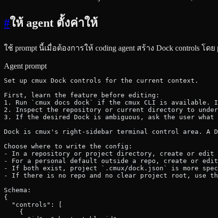
#
ให้ agent ตั้งค่าให้
ใช้ prompt นี้เมื่อต้องการให้ coding agent สร้าง Dock controls 
Agent prompt
Set up cmux Dock controls for the current context.
First, learn the feature before editing:
1. Run `cmux docs dock` if the cmux CLI is available. I
2. Inspect the repository or current directory to under
3. If the desired Dock is ambiguous, ask the user what 
Dock is cmux's right-sidebar terminal control area. A D
Choose where to write the config:
- In a repository or project directory, create or edit 
- For a personal default outside a repo, create or edit
- If both exist, project `.cmux/dock.json` is more spec
- If there is no repo and no clear project root, use th
Schema:
{
  "controls": [
    {