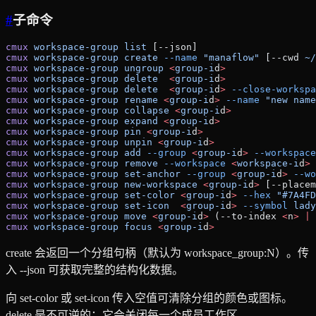
#
子命令
cmux
 workspace-group
 list
 [--json]
cmux
 workspace-group
 create
 --name
 "manaflow"
 [--cwd 
~/
cmux
 workspace-group
 ungroup
 <
group-i
d
>
cmux
 workspace-group
 delete
  <
group-i
d
>
cmux
 workspace-group
 delete
  <
group-i
d
>
 --close-workspa
cmux
 workspace-group
 rename
 <
group-i
d
>
 --name
 "new name
cmux
 workspace-group
 collapse
 <
group-i
d
>
cmux
 workspace-group
 expand
 <
group-i
d
>
cmux
 workspace-group
 pin
 <
group-i
d
>
cmux
 workspace-group
 unpin
 <
group-i
d
>
cmux
 workspace-group
 add
 --group
 <
group-i
d
>
 --workspace
cmux
 workspace-group
 remove
 --workspace
 <
workspace-i
d
>
cmux
 workspace-group
 set-anchor
 --group
 <
group-i
d
>
 --wo
cmux
 workspace-group
 new-workspace
 <
group-i
d
>
 [--placem
cmux
 workspace-group
 set-color
 <
group-i
d
>
 --hex
 "#7A4FD
cmux
 workspace-group
 set-icon
  <
group-i
d
>
 --symbol
 lady
cmux
 workspace-group
 move
 <
group-i
d
>
 (--to-index 
<
n
>
 |
 
cmux
 workspace-group
 focus
 <
group-i
d
>
create 会返回一个分组句柄（默认为 workspace_group:N）。传
入 --json 可获取完整的结构化数据。
向 set-color 或 set-icon 传入空值可清除分组的颜色或图标。
delete 是不可逆的：它会关闭每一个成员工作区。