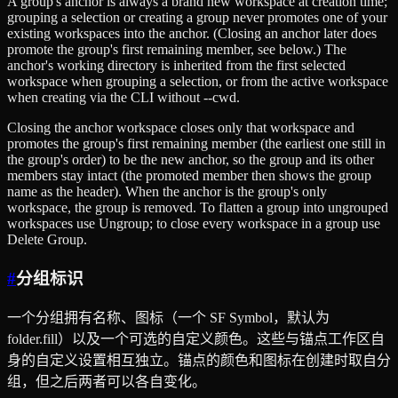
A group's anchor is always a brand new workspace at creation time;
grouping a selection or creating a group never promotes one of your
existing workspaces into the anchor. (Closing an anchor later does
promote the group's first remaining member, see below.) The
anchor's working directory is inherited from the first selected
workspace when grouping a selection, or from the active workspace
when creating via the CLI without --cwd.
Closing the anchor workspace closes only that workspace and
promotes the group's first remaining member (the earliest one still in
the group's order) to be the new anchor, so the group and its other
members stay intact (the promoted member then shows the group
name as the header). When the anchor is the group's only
workspace, the group is removed. To flatten a group into ungrouped
workspaces use Ungroup; to close every workspace in a group use
Delete Group.
#
分组标识
一个分组拥有名称、图标（一个 SF Symbol，默认为
folder.fill）以及一个可选的自定义颜色。这些与锚点工作区自
身的自定义设置相互独立。锚点的颜色和图标在创建时取自分
组，但之后两者可以各自变化。