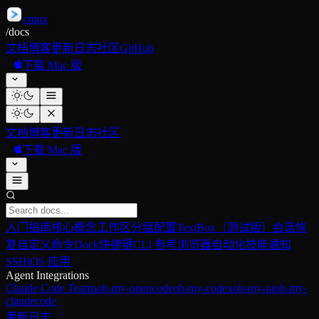
cmux
/
docs
文档
博客
更新日志
社区
GitHub
下载 Mac 版
文档
博客
更新日志
社区
下载 Mac 版
入门指南
核心概念
工作区分组
配置
TextBox（测试版）
会话恢
复
自定义命令
Dock
快捷键
CLI 参考
浏览器自动化
技能
通知
SSH
iOS 应用
Agent Integrations
Claude Code Teams
oh-my-opencode
oh-my-codex
oh-my-pi
oh-my-
claudecode
更新日志