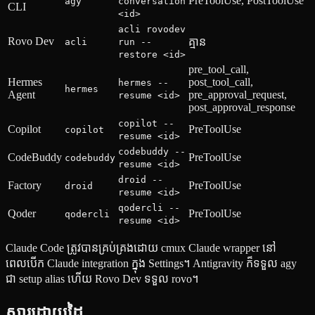
PreToolUse, PostToolUse
agy
conversation
CLI
<id>
acli rovodev
Rovo Dev
គ្មាន
acli
run --
restore <id>
pre_tool_call,
Hermes
post_tool_call,
hermes --
hermes
Agent
pre_approval_request,
resume <id>
post_approval_response
copilot --
Copilot
PreToolUse
copilot
resume <id>
codebuddy --
CodeBuddy
PreToolUse
codebuddy
resume <id>
droid --
Factory
PreToolUse
droid
resume <id>
qodercli --
Qoder
PreToolUse
qodercli
resume <id>
Claude Code ត្រូវបានគ្រប់គ្រងដោយ cmux Claude wrapper នៅ
ពេលបើក Claude integration ក្នុង Settings។ Antigravity ក៏ទទួល agy
ជា setup alias ហើយ Rovo Dev ទទួល rovo។
ស្ដារដោយដៃ