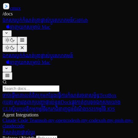
cmux
/
docs
ឯកសារ
ប្លក់
កំណត់ត្រាផ្លាស់ប្ដូរ
សហគមន៍
GitHub
ទាញយកសម្រាប់ Mac
ឯកសារ
ប្លក់
កំណត់ត្រាផ្លាស់ប្ដូរ
សហគមន៍
ទាញយកសម្រាប់ Mac
ចាប់ផ្ដើម
គោលគំនិត
ក្រុមកន្លែងធ្វើការ
កំណត់រចនាសម្ព័ន្ធ
TextBox
(បេតា)
ស្ដារវគ្គ
ពាក្យបញ្ជាផ្ទាល់ខ្លួន
Dock
ផ្លូវកាត់ក្ដារចុច
ឯកសារយោង
CLI
ស្វ័យប្រវត្តិកម្មកម្មវិធីរុករក
ជំនាញ
ជូនដំណឹង
SSH
កម្មវិធី iOS
Agent Integrations
Claude Code Teams
oh-my-opencode
oh-my-codex
oh-my-pi
oh-my-
claudecode
កំណត់ត្រាផ្លាស់ប្ដូរ