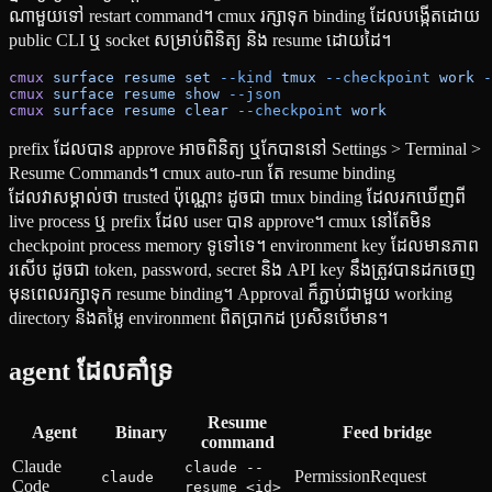
ណាមួយទៅ restart command។ cmux រក្សាទុក binding ដែលបង្កើតដោយ
public CLI ឬ socket សម្រាប់ពិនិត្យ និង resume ដោយដៃ។
cmux
 surface
 resume
 set
 --kind
 tmux
 --checkpoint
 work
 -
cmux
 surface
 resume
 show
 --json
cmux
 surface
 resume
 clear
 --checkpoint
 work
prefix ដែលបាន approve អាចពិនិត្យ ឬកែបាននៅ Settings > Terminal >
Resume Commands។ cmux auto-run តែ resume binding
ដែលវាសម្គាល់ថា trusted ប៉ុណ្ណោះ ដូចជា tmux binding ដែលរកឃើញពី
live process ឬ prefix ដែល user បាន approve។ cmux នៅតែមិន
checkpoint process memory ទូទៅទេ។ environment key ដែលមានភាព
រសើប ដូចជា token, password, secret និង API key នឹងត្រូវបានដកចេញ
មុនពេលរក្សាទុក resume binding។ Approval ក៏ភ្ជាប់ជាមួយ working
directory និងតម្លៃ environment ពិតប្រាកដ ប្រសិនបើមាន។
agent ដែលគាំទ្រ
Resume
Agent
Binary
Feed bridge
command
Claude
claude --
PermissionRequest
claude
Code
resume <id>