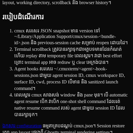
layout, working directory, scrollback និង browser history។
របៀបដំណើរការ
cmux សរសេរ JSON snapshot មាន version ទៅ
~/Library/Application Support/cmux/session-<bundle-
id>.json និង previous-session cache សម្រាប់ reopen ដោយដៃ។
Terminal scrollback ត្រូវបានរក្សាទុកជាអត្ថបទមានដែនកំណត់
ហើយ replay តាម temporary file ពេលស្ដារ។ វាជា best effort
ព្រោះ terminal app អាច redraw ឬ clear អេក្រង់បាន។
Agent hooks សរសេរ ~/.cmuxterm/<agent>-hook-
sessions.json ជាមួយ agent session ID, cmux workspace ID,
surface ID, cwd, process ID បើមាន និង sanitized launch
command។
ពេលស្ដារ cmux សាងសង់ window និង pane មុន។ បើ automatic
agent resume បើក វាបើក one-shot shell command ដែលរត់
native resume command របស់ agent ជាមួយ session ID ដែល
បានរក្សាទុក។
ឯកសារ configuration
ធម្មតាគ្របដណ្តប់ cmux.json។ Session restore
រក្សា app layout ផ្សេងពី Ghostty terminal rendering settings។