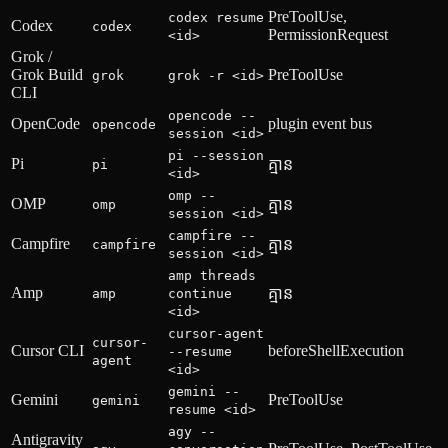
PreToolUse,
codex resume
Codex
codex
PermissionRequest
<id>
Grok /
Grok Build
PreToolUse
grok
grok -r <id>
CLI
opencode --
OpenCode
plugin event bus
opencode
session <id>
pi --session
Pi
គ្មាន
pi
<id>
omp --
OMP
គ្មាន
omp
session <id>
campfire --
Campfire
គ្មាន
campfire
session <id>
amp threads
Amp
គ្មាន
amp
continue
<id>
cursor-agent
cursor-
Cursor CLI
beforeShellExecution
--resume
agent
<id>
gemini --
Gemini
PreToolUse
gemini
resume <id>
agy --
Antigravity