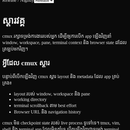
Release / Nightly
ស្ដារវគ្គ
cmux រក្សាទម្រង់ការងាររបស់អ្នក ដើម្បីឲ្យការបើក app ឡើងវិញនាំ
window, workspace, pane, terminal context និង browser state ដដែល
ត្រឡប់មកវិញ។
អ្វីដែល cmux ស្ដារ
បន្ទាប់ពីបើកឡើងវិញ cmux ស្ដារ layout និង metadata ដែល app គ្រប់
គ្រង៖
layout របស់ window, workspace និង pane
working directory
terminal scrollback តាម best effort
Browser URL និង navigation history
cmux មិន checkpoint state របស់ live process ទូទៅទេ។ tmux, vim,
shell និង terminal app ដែលមិនគាំទ្រ បើកឡើងវិញជាទម្រង់ terminal