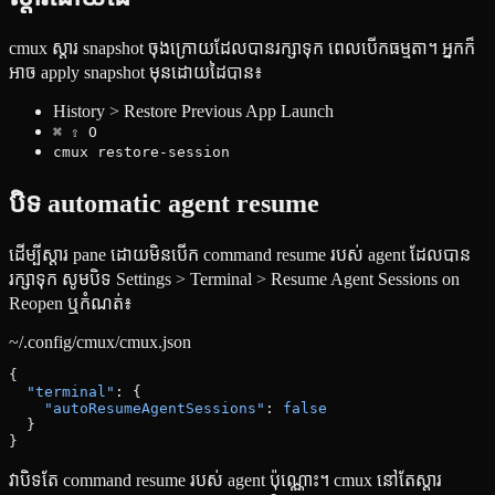
cmux ស្ដារ snapshot ចុងក្រោយដែលបានរក្សាទុក ពេលបើកធម្មតា។ អ្នកក៏
អាច apply snapshot មុនដោយដៃបាន៖
History > Restore Previous App Launch
⌘ ⇧ O
cmux restore-session
បិទ automatic agent resume
ដើម្បីស្ដារ pane ដោយមិនបើក command resume របស់ agent ដែលបាន
រក្សាទុក សូមបិទ Settings > Terminal > Resume Agent Sessions on
Reopen ឬកំណត់៖
~/.config/cmux/cmux.json
{
  "terminal"
: {
    "autoResumeAgentSessions"
: 
false
  }
}
វាបិទតែ command resume របស់ agent ប៉ុណ្ណោះ។ cmux នៅតែស្ដារ