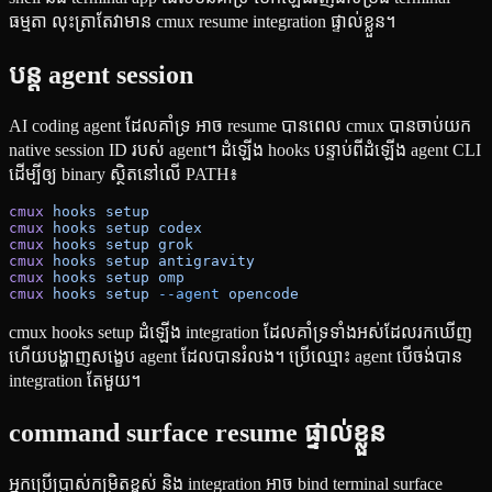
ធម្មតា លុះត្រាតែវាមាន cmux resume integration ផ្ទាល់ខ្លួន។
បន្ត agent session
AI coding agent ដែលគាំទ្រ អាច resume បានពេល cmux បានចាប់យក
native session ID របស់ agent។ ដំឡើង hooks បន្ទាប់ពីដំឡើង agent CLI
ដើម្បីឲ្យ binary ស្ថិតនៅលើ PATH៖
cmux
 hooks
 setup
cmux
 hooks
 setup
 codex
cmux
 hooks
 setup
 grok
cmux
 hooks
 setup
 antigravity
cmux
 hooks
 setup
 omp
cmux
 hooks
 setup
 --agent
 opencode
cmux hooks setup ដំឡើង integration ដែលគាំទ្រទាំងអស់ដែលរកឃើញ
ហើយបង្ហាញសង្ខេប agent ដែលបានរំលង។ ប្រើឈ្មោះ agent បើចង់បាន
integration តែមួយ។
command surface resume ផ្ទាល់ខ្លួន
អ្នកប្រើប្រាស់កម្រិតខ្ពស់ និង integration អាច bind terminal surface