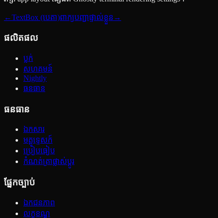
←
TextBox (បេតា)
ពាក្យបញ្ជាផ្ទាល់ខ្លួន
→
ផលិតផល
ប្លក់
សហគមន៍
Nightly
ធនធាន
ធនធាន
ឯកសារ
មគ្គុទ្ទេសក៍
ប្រៀបធៀប
កំណត់ត្រាផ្លាស់ប្ដូរ
ផ្នែកច្បាប់
ឯកជនភាព
លក្ខខណ្ឌ