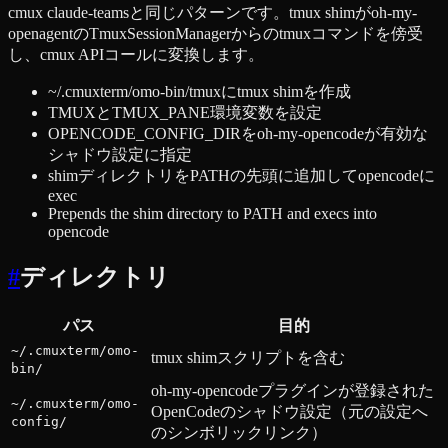
cmux claude-teamsと同じパターンです。tmux shimがoh-my-
openagentのTmuxSessionManagerからのtmuxコマンドを傍受
し、cmux APIコールに変換します。
~/.cmuxterm/omo-bin/tmuxにtmux shimを作成
TMUXとTMUX_PANE環境変数を設定
OPENCODE_CONFIG_DIRをoh-my-opencodeが有効な
シャドウ設定に指定
shimディレクトリをPATHの先頭に追加してopencodeに
exec
Prepends the shim directory to PATH and execs into
opencode
#
ディレクトリ
パス
目的
~/.cmuxterm/omo-
tmux shimスクリプトを含む
bin/
oh-my-opencodeプラグインが登録された
~/.cmuxterm/omo-
OpenCodeのシャドウ設定（元の設定へ
config/
のシンボリックリンク）