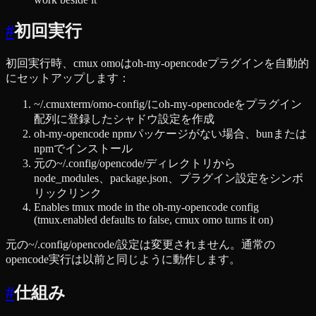
#
初回実行
初回実行時、cmux omoはoh-my-opencodeプラグインを自動的
にセットアップします：
~/.cmuxterm/omo-config/にoh-my-opencodeをプラグイン
配列に登録したシャドウ設定を作成
oh-my-opencode npmパッケージがない場合、bunまたは
npmでインストール
元の~/.config/opencode/ディレクトリから
node_modules、package.json、プラグイン設定をシンボ
リックリンク
Enables tmux mode in the oh-my-opencode config
(tmux.enabled defaults to false, cmux omo turns it on)
元の~/.config/opencode/設定は変更されません。通常の
opencode実行は以前と同じように動作します。
#
仕組み