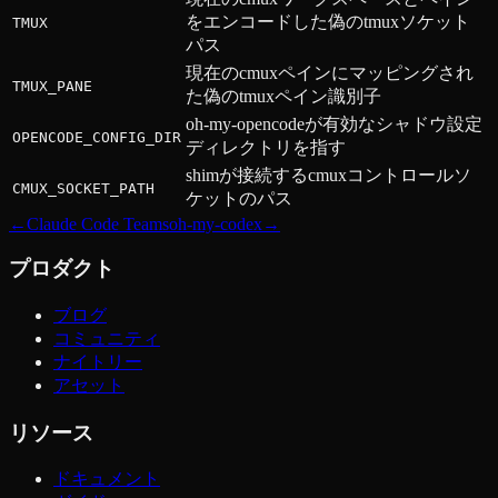
をエンコードした偽のtmuxソケット
TMUX
パス
現在のcmuxペインにマッピングされ
TMUX_PANE
た偽のtmuxペイン識別子
oh-my-opencodeが有効なシャドウ設定
OPENCODE_CONFIG_DIR
ディレクトリを指す
shimが接続するcmuxコントロールソ
CMUX_SOCKET_PATH
ケットのパス
←
Claude Code Teams
oh-my-codex
→
プロダクト
ブログ
コミュニティ
ナイトリー
アセット
リソース
ドキュメント