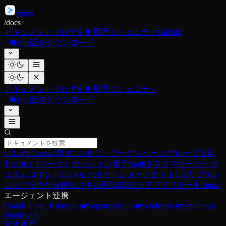
cmux
/
docs
ドキュメント
ブログ
変更履歴
コミュニティ
GitHub
Mac版をダウンロード
ドキュメント
ブログ
変更履歴
コミュニティ
Mac版をダウンロード
はじめに
cmux TUI
コンセプト
ワークスペースグループ
設定
TextBox（ベータ）
セッション復元
Vault
タスクマネージャ
カ
スタムコマンド
Dock
キーボードショートカット
CLIリファレ
ンス
ブラウザ自動化
スキル
通知
SSH
iOSアプリ
リモート tmux
エージェント連携
Claude Code Teams
oh-my-opencode
oh-my-codex
oh-my-pi
oh-my-
claudecode
変更履歴