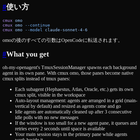
#
使い方
cmux
 omo
cmux
 omo
 --continue
cmux
 omo
 --model
 claude-sonnet-4-6
omoの後のすべての引数はOpenCodeに転送されます。
#
What you get
oh-my-openagent's TmuxSessionManager spawns each background
agent in its own pane. With cmux omo, those panes become native
cmux splits instead of tmux panes:
Each subagent (Hephaestus, Atlas, Oracle, etc.) gets its own
cmux split, visible in the workspace
Auto-layout management: agents are arranged in a grid (main-
vertical by default) and resized as agents come and go
Idle agents are automatically cleaned up after 3 consecutive
idle polls with no new messages
If the window is too small for a new agent pane, it queues and
retries every 2 seconds until space is available
Your main session stays in the primary pane while agents
work beside it