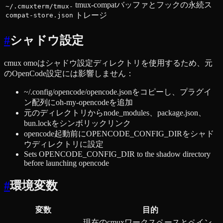
tmux-compatバッファとフックの永続ス
~/.cmuxterm/tmux-
トレージ
compat-store.json
#
シャドウ設定
cmux omoはシャドウ設定ディレクトリを使用するため、元
のOpenCode設定には影響しません：
~/.config/opencode/opencode.jsonをコピーし、プラグイ
ン配列にoh-my-opencodeを追加
元のディレクトリからnode_modules、package.json、
bun.lockをシンボリックリンク
opencode起動前にOPENCODE_CONFIG_DIRをシャド
ウディレクトリに設定
Sets OPENCODE_CONFIG_DIR to the shadow directory
before launching opencode
#
環境変数
変数
目的
現在のcmuxワークスペースとペイン